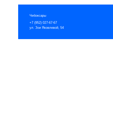
Чебоксары
+7 (952) 027-67-67
ул. Зои Яковлевой, 54