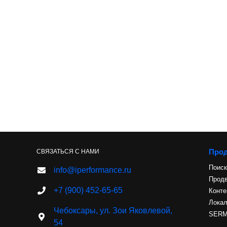
Про
СВЯЗАТЬСЯ С НАМИ
Поиск
info@iperformance.ru
Продв
+7 (900) 452-65-65
Конте
Лока
Чебоксары, ул. Зои Яковлевой,
SERM 
54