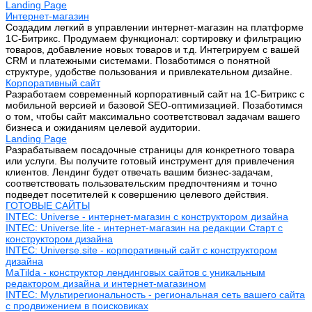
Landing Page
Интернет-магазин
Создадим легкий в управлении интернет-магазин на платформе
1С-Битрикс. Продумаем функционал: сортировку и фильтрацию
товаров, добавление новых товаров и т.д. Интегрируем с вашей
CRM и платежными системами. Позаботимся о понятной
структуре, удобстве пользования и привлекательном дизайне.
Корпоративный сайт
Разработаем современный корпоративный сайт на 1С-Битрикс с
мобильной версией и базовой SEO-оптимизацией. Позаботимся
о том, чтобы сайт максимально соответствовал задачам вашего
бизнеса и ожиданиям целевой аудитории.
Landing Page
Разрабатываем посадочные страницы для конкретного товара
или услуги. Вы получите готовый инструмент для привлечения
клиентов. Лендинг будет отвечать вашим бизнес-задачам,
соответствовать пользовательским предпочтениям и точно
подведет посетителей к совершению целевого действия.
ГОТОВЫЕ САЙТЫ
INTEC: Universe - интернет-магазин с конструктором дизайна
INTEC: Universe.lite - интернет-магазин на редакции Старт с
конструктором дизайна
INTEC: Universe.site - корпоративный сайт с конструктором
дизайна
MaTilda - конструктор лендинговых сайтов с уникальным
редактором дизайна и интернет-магазином
INTEC: Мультирегиональность - региональная сеть вашего сайта
с продвижением в поисковиках