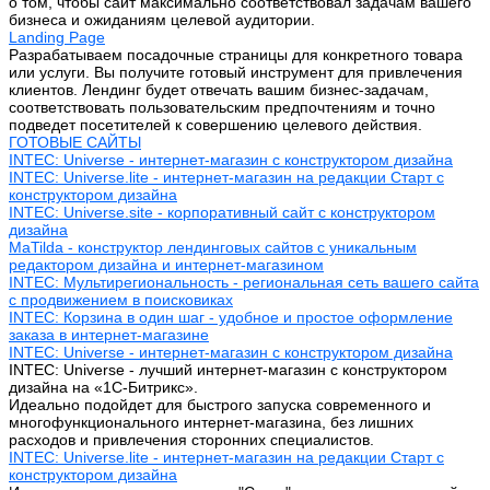
о том, чтобы сайт максимально соответствовал задачам вашего
бизнеса и ожиданиям целевой аудитории.
Landing Page
Разрабатываем посадочные страницы для конкретного товара
или услуги. Вы получите готовый инструмент для привлечения
клиентов. Лендинг будет отвечать вашим бизнес-задачам,
соответствовать пользовательским предпочтениям и точно
подведет посетителей к совершению целевого действия.
ГОТОВЫЕ САЙТЫ
INTEC: Universe - интернет-магазин с конструктором дизайна
INTEC: Universe.lite - интернет-магазин на редакции Старт с
конструктором дизайна
INTEC: Universe.site - корпоративный сайт с конструктором
дизайна
MaTilda - конструктор лендинговых сайтов с уникальным
редактором дизайна и интернет-магазином
INTEC: Мультирегиональность - региональная сеть вашего сайта
с продвижением в поисковиках
INTEC: Корзина в один шаг - удобное и простое оформление
заказа в интернет-магазине
INTEC: Universe - интернет-магазин с конструктором дизайна
INTEC: Universe - лучший интернет-магазин с конструктором
дизайна на «1C-Битрикс».
Идеально подойдет для быстрого запуска современного и
многофункционального интернет-магазина, без лишних
расходов и привлечения сторонних специалистов.
INTEC: Universe.lite - интернет-магазин на редакции Старт с
конструктором дизайна