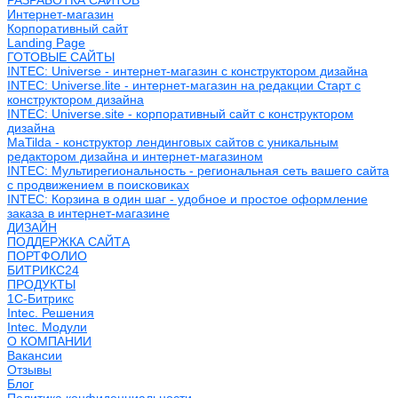
РАЗРАБОТКА САЙТОВ
Интернет-магазин
Корпоративный сайт
Landing Page
ГОТОВЫЕ САЙТЫ
INTEC: Universe - интернет-магазин с конструктором дизайна
INTEC: Universe.lite - интернет-магазин на редакции Старт с
конструктором дизайна
INTEC: Universe.site - корпоративный сайт с конструктором
дизайна
MaTilda - конструктор лендинговых сайтов с уникальным
редактором дизайна и интернет-магазином
INTEC: Мультирегиональность - региональная сеть вашего сайта
с продвижением в поисковиках
INTEC: Корзина в один шаг - удобное и простое оформление
заказа в интернет-магазине
ДИЗАЙН
ПОДДЕРЖКА САЙТА
ПОРТФОЛИО
БИТРИКС24
ПРОДУКТЫ
1С-Битрикс
Intec. Решения
Intec. Модули
О КОМПАНИИ
Вакансии
Отзывы
Блог