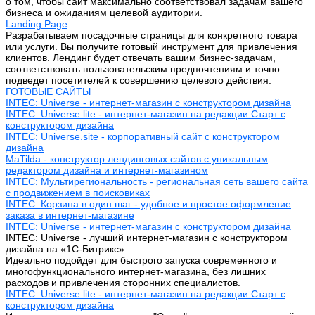
о том, чтобы сайт максимально соответствовал задачам вашего
бизнеса и ожиданиям целевой аудитории.
Landing Page
Разрабатываем посадочные страницы для конкретного товара
или услуги. Вы получите готовый инструмент для привлечения
клиентов. Лендинг будет отвечать вашим бизнес-задачам,
соответствовать пользовательским предпочтениям и точно
подведет посетителей к совершению целевого действия.
ГОТОВЫЕ САЙТЫ
INTEC: Universe - интернет-магазин с конструктором дизайна
INTEC: Universe.lite - интернет-магазин на редакции Старт с
конструктором дизайна
INTEC: Universe.site - корпоративный сайт с конструктором
дизайна
MaTilda - конструктор лендинговых сайтов с уникальным
редактором дизайна и интернет-магазином
INTEC: Мультирегиональность - региональная сеть вашего сайта
с продвижением в поисковиках
INTEC: Корзина в один шаг - удобное и простое оформление
заказа в интернет-магазине
INTEC: Universe - интернет-магазин с конструктором дизайна
INTEC: Universe - лучший интернет-магазин с конструктором
дизайна на «1C-Битрикс».
Идеально подойдет для быстрого запуска современного и
многофункционального интернет-магазина, без лишних
расходов и привлечения сторонних специалистов.
INTEC: Universe.lite - интернет-магазин на редакции Старт с
конструктором дизайна