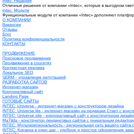
Intec. Решения
Отличные решения от компании «Intec», которые в выгодном свет
Intec. Модули
Функциональные модули от компании «Intec» дополняют платфо
О КОМПАНИИ
Вакансии
Отзывы
Блог
Политика конфиденциальности
КОНТАКТЫ
...
ПРОДВИЖЕНИЕ
Поисковое продвижение
Продвижение в соцсетях
Контекстная реклама
Локальное SEO
SERM - управление репутацией
РАЗРАБОТКА САЙТОВ
Интернет-магазин
Корпоративный сайт
Landing Page
ГОТОВЫЕ САЙТЫ
INTEC: Universe - интернет-магазин с конструктором дизайна
INTEC: Universe.lite - интернет-магазин на редакции Старт с конс
INTEC: Universe.site - корпоративный сайт с конструктором дизай
MaTilda - конструктор лендинговых сайтов с уникальным редакто
INTEC: Мультирегиональность - региональная сеть вашего сайта 
INTEC: Корзина в один шаг - удобное и простое оформление зака