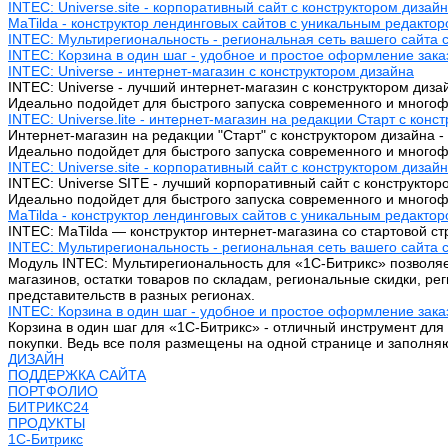
INTEC: Universe.site - корпоративный сайт с конструктором дизай
MaTilda - конструктор лендинговых сайтов с уникальным редакто
INTEC: Мультирегиональность - региональная сеть вашего сайта 
INTEC: Корзина в один шаг - удобное и простое оформление зака
INTEC: Universe - интернет-магазин с конструктором дизайна
INTEC: Universe - лучший интернет-магазин с конструктором диза
Идеально подойдет для быстрого запуска современного и многоф
INTEC: Universe.lite - интернет-магазин на редакции Старт с конс
Интернет-магазин на редакции "Старт" с конструктором дизайна - 
Идеально подойдет для быстрого запуска современного и многоф
INTEC: Universe.site - корпоративный сайт с конструктором дизай
INTEC: Universe SITE - лучший корпоративный сайт с конструктор
Идеально подойдет для быстрого запуска современного и многоф
MaTilda - конструктор лендинговых сайтов с уникальным редакто
INTEC: MaTilda — конструктор интернет-магазина со стартовой 
INTEC: Мультирегиональность - региональная сеть вашего сайта 
Модуль INTEC: Мультирегиональность для «1С-Битрикс» позволяе
магазинов, остатки товаров по складам, региональные скидки, р
представительств в разных регионах.
INTEC: Корзина в один шаг - удобное и простое оформление зака
Корзина в один шаг для «1С-Битрикс» - отличный инструмент для
покупки. Ведь все поля размещены на одной странице и заполняю
ДИЗАЙН
ПОДДЕРЖКА САЙТА
ПОРТФОЛИО
БИТРИКС24
ПРОДУКТЫ
1С-Битрикс