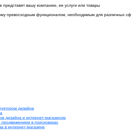
е представят вашу компанию, ее услуги или товары
рму превосходным функционалом, необходимым для различных сф
труктором дизайна
на
ром дизайна и интернет-магазином
с продвижением в поисковиках
за в интернет-магазине