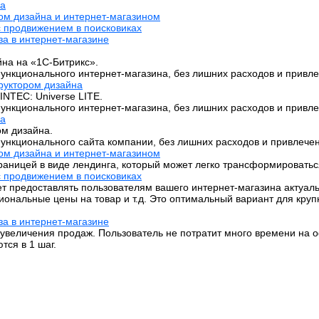
на
ром дизайна и интернет-магазином
с продвижением в поисковиках
за в интернет-магазине
йна на «1C-Битрикс».
ункционального интернет-магазина, без лишних расходов и привле
труктором дизайна
INTEC: Universe LITE.
ункционального интернет-магазина, без лишних расходов и привле
на
ом дизайна.
ункционального сайта компании, без лишних расходов и привлечен
ром дизайна и интернет-магазином
страницей в виде лендинга, который может легко трансформироват
с продвижением в поисковиках
т предоставлять пользователям вашего интернет-магазина актуал
егиональные цены на товар и т.д. Это оптимальный вариант для кр
за в интернет-магазине
 увеличения продаж. Пользователь не потратит много времени на о
тся в 1 шаг.