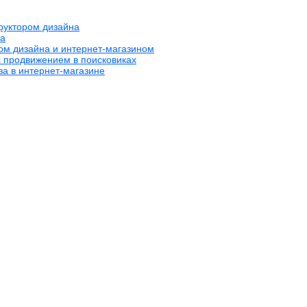
труктором дизайна
на
ром дизайна и интернет-магазином
с продвижением в поисковиках
за в интернет-магазине