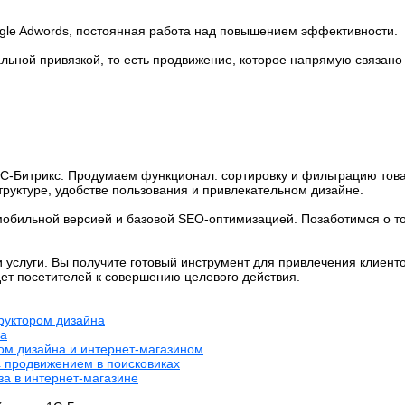
gle Adwords, постоянная работа над повышением эффективности.
альной привязкой, то есть продвижение, которое напрямую связано
С-Битрикс. Продумаем функционал: сортировку и фильтрацию товар
уктуре, удобстве пользования и привлекательном дизайне.
обильной версией и базовой SEO-оптимизацией. Позаботимся о то
услуги. Вы получите готовый инструмент для привлечения клиенто
дет посетителей к совершению целевого действия.
труктором дизайна
на
ром дизайна и интернет-магазином
с продвижением в поисковиках
за в интернет-магазине