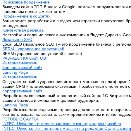
Поисковое продвижение
Выведем сайт в ТОП Яндекс и Google, поможем получать заявки и
наполняем полезным контентом.
Продвижение в соцсетях
Занимаемся разработкой и внедрением стратегии присутствия бре
менеджером.
Контекстная реклама
Настройка и ведение рекламных кампаний в Яндекс.Директ и Goo
Локальное SEO
Local SEO (локальное SEO ) – это продвижение бизнеса с регион
SERM - управление репутацией
SERM (управление репутацией в поиске)
РАЗРАБОТКА САЙТОВ
Интернет-магазин
Корпоративный сайт
Landing Page
Интернет-магазин
Создадим легкий в управлении интернет-магазин на платформе 1
вашей CRM и платежными системами. Позаботимся о понятной стр
Корпоративный сайт
Разработаем современный корпоративный сайт на 1С-Битрикс с м
вашего бизнеса и ожиданиям целевой аудитории.
Landing Page
Разрабатываем посадочные страницы для конкретного товара или 
соответствовать пользовательским предпочтениям и точно подве
ГОТОВЫЕ САЙТЫ
INTEC: Universe - интернет-магазин с конструктором дизайна
INTEC: Universe.lite - интернет-магазин на редакции Старт с конс