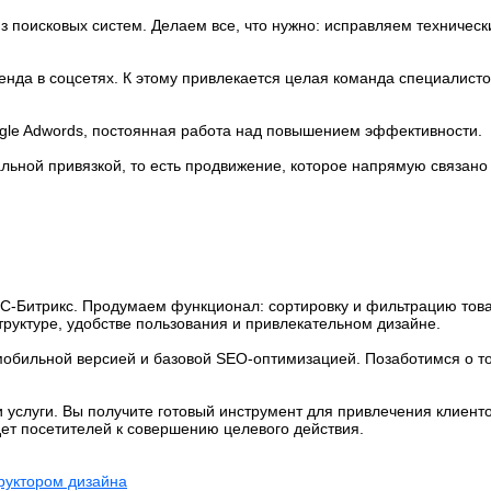
з поисковых систем. Делаем все, что нужно: исправляем техническ
нда в соцсетях. К этому привлекается целая команда специалисто
gle Adwords, постоянная работа над повышением эффективности.
альной привязкой, то есть продвижение, которое напрямую связано
С-Битрикс. Продумаем функционал: сортировку и фильтрацию товар
уктуре, удобстве пользования и привлекательном дизайне.
обильной версией и базовой SEO-оптимизацией. Позаботимся о то
услуги. Вы получите готовый инструмент для привлечения клиенто
дет посетителей к совершению целевого действия.
труктором дизайна