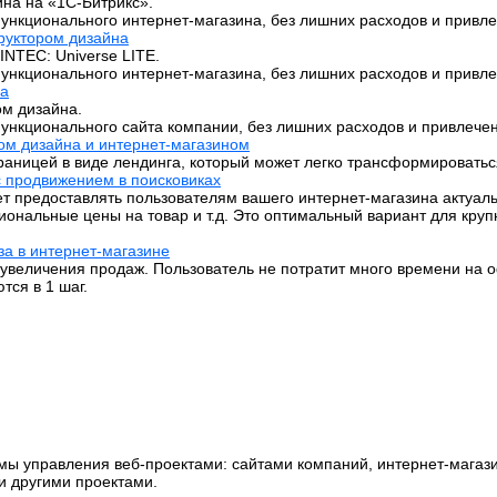
йна на «1C-Битрикс».
ункционального интернет-магазина, без лишних расходов и привле
труктором дизайна
INTEC: Universe LITE.
ункционального интернет-магазина, без лишних расходов и привле
на
ом дизайна.
ункционального сайта компании, без лишних расходов и привлечен
ром дизайна и интернет-магазином
страницей в виде лендинга, который может легко трансформироват
с продвижением в поисковиках
т предоставлять пользователям вашего интернет-магазина актуал
егиональные цены на товар и т.д. Это оптимальный вариант для кр
за в интернет-магазине
 увеличения продаж. Пользователь не потратит много времени на о
тся в 1 шаг.
ы управления веб-проектами: сайтами компаний, интернет-магаз
и другими проектами.