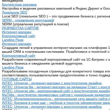
менеджером.
Контекстная реклама
Настройка и ведение рекламных кампаний в Яндекс.Директ и Goo
Локальное SEO
Local SEO (локальное SEO ) – это продвижение бизнеса с регион
SERM - управление репутацией
SERM (управление репутацией в поиске)
РАЗРАБОТКА САЙТОВ
Интернет-магазин
Корпоративный сайт
Landing Page
Интернет-магазин
Создадим легкий в управлении интернет-магазин на платформе 1
вашей CRM и платежными системами. Позаботимся о понятной стр
Корпоративный сайт
Разработаем современный корпоративный сайт на 1С-Битрикс с м
вашего бизнеса и ожиданиям целевой аудитории.
Landing Page
Разрабатываем посадочные страницы для конкретного товара или 
соответствовать пользовательским предпочтениям и точно подве
ГОТОВЫЕ САЙТЫ
INTEC: Universe - интернет-магазин с конструктором дизайна
INTEC: Universe.lite - интернет-магазин на редакции Старт с конс
INTEC: Universe.site - корпоративный сайт с конструктором дизай
MaTilda - конструктор лендинговых сайтов с уникальным редакто
INTEC: Мультирегиональность - региональная сеть вашего сайта 
INTEC: Корзина в один шаг - удобное и простое оформление зака
INTEC: Universe - интернет-магазин с конструктором дизайна