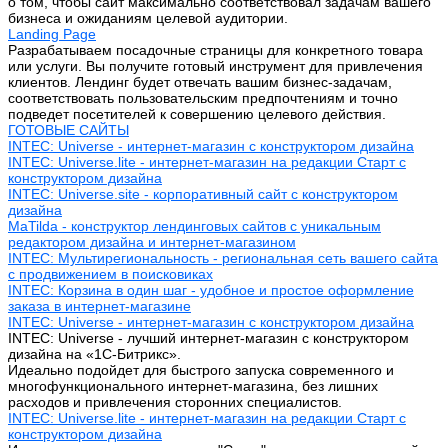
о том, чтобы сайт максимально соответствовал задачам вашего
бизнеса и ожиданиям целевой аудитории.
Landing Page
Разрабатываем посадочные страницы для конкретного товара
или услуги. Вы получите готовый инструмент для привлечения
клиентов. Лендинг будет отвечать вашим бизнес-задачам,
соответствовать пользовательским предпочтениям и точно
подведет посетителей к совершению целевого действия.
ГОТОВЫЕ САЙТЫ
INTEC: Universe - интернет-магазин с конструктором дизайна
INTEC: Universe.lite - интернет-магазин на редакции Старт с
конструктором дизайна
INTEC: Universe.site - корпоративный сайт с конструктором
дизайна
MaTilda - конструктор лендинговых сайтов с уникальным
редактором дизайна и интернет-магазином
INTEC: Мультирегиональность - региональная сеть вашего сайта
с продвижением в поисковиках
INTEC: Корзина в один шаг - удобное и простое оформление
заказа в интернет-магазине
INTEC: Universe - интернет-магазин с конструктором дизайна
INTEC: Universe - лучший интернет-магазин с конструктором
дизайна на «1C-Битрикс».
Идеально подойдет для быстрого запуска современного и
многофункционального интернет-магазина, без лишних
расходов и привлечения сторонних специалистов.
INTEC: Universe.lite - интернет-магазин на редакции Старт с
конструктором дизайна