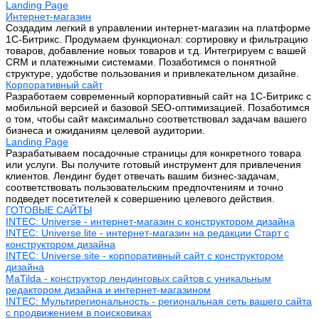
Landing Page
Интернет-магазин
Создадим легкий в управлении интернет-магазин на платформе
1С-Битрикс. Продумаем функционал: сортировку и фильтрацию
товаров, добавление новых товаров и т.д. Интегрируем с вашей
CRM и платежными системами. Позаботимся о понятной
структуре, удобстве пользования и привлекательном дизайне.
Корпоративный сайт
Разработаем современный корпоративный сайт на 1С-Битрикс с
мобильной версией и базовой SEO-оптимизацией. Позаботимся
о том, чтобы сайт максимально соответствовал задачам вашего
бизнеса и ожиданиям целевой аудитории.
Landing Page
Разрабатываем посадочные страницы для конкретного товара
или услуги. Вы получите готовый инструмент для привлечения
клиентов. Лендинг будет отвечать вашим бизнес-задачам,
соответствовать пользовательским предпочтениям и точно
подведет посетителей к совершению целевого действия.
ГОТОВЫЕ САЙТЫ
INTEC: Universe - интернет-магазин с конструктором дизайна
INTEC: Universe.lite - интернет-магазин на редакции Старт с
конструктором дизайна
INTEC: Universe.site - корпоративный сайт с конструктором
дизайна
MaTilda - конструктор лендинговых сайтов с уникальным
редактором дизайна и интернет-магазином
INTEC: Мультирегиональность - региональная сеть вашего сайта
с продвижением в поисковиках