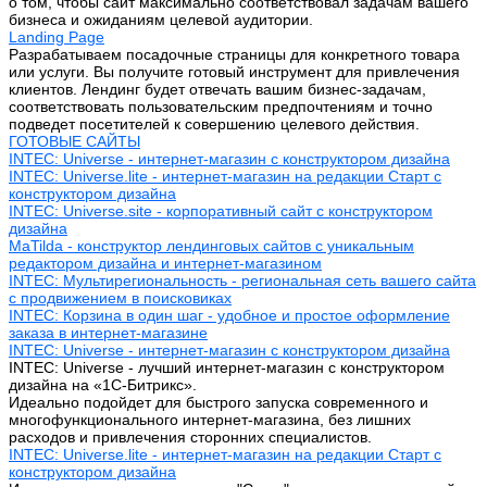
о том, чтобы сайт максимально соответствовал задачам вашего
бизнеса и ожиданиям целевой аудитории.
Landing Page
Разрабатываем посадочные страницы для конкретного товара
или услуги. Вы получите готовый инструмент для привлечения
клиентов. Лендинг будет отвечать вашим бизнес-задачам,
соответствовать пользовательским предпочтениям и точно
подведет посетителей к совершению целевого действия.
ГОТОВЫЕ САЙТЫ
INTEC: Universe - интернет-магазин с конструктором дизайна
INTEC: Universe.lite - интернет-магазин на редакции Старт с
конструктором дизайна
INTEC: Universe.site - корпоративный сайт с конструктором
дизайна
MaTilda - конструктор лендинговых сайтов с уникальным
редактором дизайна и интернет-магазином
INTEC: Мультирегиональность - региональная сеть вашего сайта
с продвижением в поисковиках
INTEC: Корзина в один шаг - удобное и простое оформление
заказа в интернет-магазине
INTEC: Universe - интернет-магазин с конструктором дизайна
INTEC: Universe - лучший интернет-магазин с конструктором
дизайна на «1C-Битрикс».
Идеально подойдет для быстрого запуска современного и
многофункционального интернет-магазина, без лишних
расходов и привлечения сторонних специалистов.
INTEC: Universe.lite - интернет-магазин на редакции Старт с
конструктором дизайна