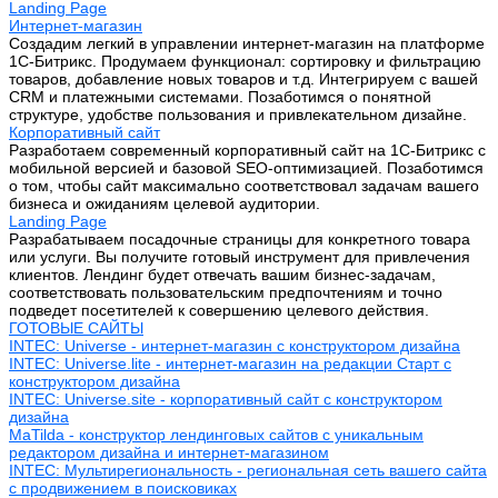
Landing Page
Интернет-магазин
Создадим легкий в управлении интернет-магазин на платформе
1С-Битрикс. Продумаем функционал: сортировку и фильтрацию
товаров, добавление новых товаров и т.д. Интегрируем с вашей
CRM и платежными системами. Позаботимся о понятной
структуре, удобстве пользования и привлекательном дизайне.
Корпоративный сайт
Разработаем современный корпоративный сайт на 1С-Битрикс с
мобильной версией и базовой SEO-оптимизацией. Позаботимся
о том, чтобы сайт максимально соответствовал задачам вашего
бизнеса и ожиданиям целевой аудитории.
Landing Page
Разрабатываем посадочные страницы для конкретного товара
или услуги. Вы получите готовый инструмент для привлечения
клиентов. Лендинг будет отвечать вашим бизнес-задачам,
соответствовать пользовательским предпочтениям и точно
подведет посетителей к совершению целевого действия.
ГОТОВЫЕ САЙТЫ
INTEC: Universe - интернет-магазин с конструктором дизайна
INTEC: Universe.lite - интернет-магазин на редакции Старт с
конструктором дизайна
INTEC: Universe.site - корпоративный сайт с конструктором
дизайна
MaTilda - конструктор лендинговых сайтов с уникальным
редактором дизайна и интернет-магазином
INTEC: Мультирегиональность - региональная сеть вашего сайта
с продвижением в поисковиках