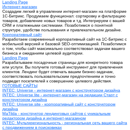
Landing Page
Интернет-магазин
Создадим легкий в управлении интернет-магазин на платформе
1С-Битрикс. Продумаем функционал: сортировку и фильтрацию
товаров, добавление новых товаров и т.д. Интегрируем с вашей
CRM и платежными системами. Позаботимся о понятной
структуре, удобстве пользования и привлекательном дизайне.
Корпоративный сайт
Разработаем современный корпоративный сайт на 1С-Битрикс с
мобильной версией и базовой SEO-оптимизацией. Позаботимся
о том, чтобы сайт максимально соответствовал задачам вашего
бизнеса и ожиданиям целевой аудитории.
Landing Page
Разрабатываем посадочные страницы для конкретного товара
или услуги. Вы получите готовый инструмент для привлечения
клиентов. Лендинг будет отвечать вашим бизнес-задачам,
соответствовать пользовательским предпочтениям и точно
подведет посетителей к совершению целевого действия.
ГОТОВЫЕ САЙТЫ
INTEC: Universe - интернет-магазин с конструктором дизайна
INTEC: Universe.lite - интернет-магазин на редакции Старт с
конструктором дизайна
INTEC: Universe.site - корпоративный сайт с конструктором
дизайна
MaTilda - конструктор лендинговых сайтов с уникальным
редактором дизайна и интернет-магазином
INTEC: Мультирегиональность - региональная сеть вашего сайта
с продвижением в поисковиках