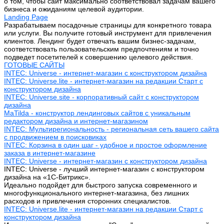
о том, чтобы сайт максимально соответствовал задачам вашего
бизнеса и ожиданиям целевой аудитории.
Landing Page
Разрабатываем посадочные страницы для конкретного товара
или услуги. Вы получите готовый инструмент для привлечения
клиентов. Лендинг будет отвечать вашим бизнес-задачам,
соответствовать пользовательским предпочтениям и точно
подведет посетителей к совершению целевого действия.
ГОТОВЫЕ САЙТЫ
INTEC: Universe - интернет-магазин с конструктором дизайна
INTEC: Universe.lite - интернет-магазин на редакции Старт с
конструктором дизайна
INTEC: Universe.site - корпоративный сайт с конструктором
дизайна
MaTilda - конструктор лендинговых сайтов с уникальным
редактором дизайна и интернет-магазином
INTEC: Мультирегиональность - региональная сеть вашего сайта
с продвижением в поисковиках
INTEC: Корзина в один шаг - удобное и простое оформление
заказа в интернет-магазине
INTEC: Universe - интернет-магазин с конструктором дизайна
INTEC: Universe - лучший интернет-магазин с конструктором
дизайна на «1C-Битрикс».
Идеально подойдет для быстрого запуска современного и
многофункционального интернет-магазина, без лишних
расходов и привлечения сторонних специалистов.
INTEC: Universe.lite - интернет-магазин на редакции Старт с
конструктором дизайна