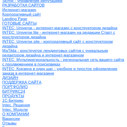
SERM - управление репутацией
РАЗРАБОТКА САЙТОВ
Интернет-магазин
Корпоративный сайт
Landing Page
ГОТОВЫЕ САЙТЫ
INTEC: Universe - интернет-магазин с конструктором дизайна
INTEC: Universe.lite - интернет-магазин на редакции Старт с
конструктором дизайна
INTEC: Universe.site - корпоративный сайт с конструктором
дизайна
MaTilda - конструктор лендинговых сайтов с уникальным
редактором дизайна и интернет-магазином
INTEC: Мультирегиональность - региональная сеть вашего сайта
с продвижением в поисковиках
INTEC: Корзина в один шаг - удобное и простое оформление
заказа в интернет-магазине
ДИЗАЙН
ПОДДЕРЖКА САЙТА
ПОРТФОЛИО
БИТРИКС24
ПРОДУКТЫ
1С-Битрикс
Intec. Решения
Intec. Модули
О КОМПАНИИ
Вакансии
Отзывы