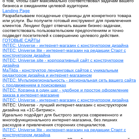
о том, чтобы сайт максимально соответствовал задачам вашего
бизнеса и ожиданиям целевой аудитории.
Landing Page
Разрабатываем посадочные страницы для конкретного товара
или услуги. Вы получите готовый инструмент для привлечения
клиентов. Лендинг будет отвечать вашим бизнес-задачам,
соответствовать пользовательским предпочтениям и точно
подведет посетителей к совершению целевого действия.
ГОТОВЫЕ САЙТЫ
INTEC: Universe - интернет-магазин с конструктором дизайна
INTEC: Universe.lite - интернет-магазин на редакции Старт с
конструктором дизайна
INTEC: Universe.site - корпоративный сайт с конструктором
дизайна
MaTilda - конструктор лендинговых сайтов с уникальным
редактором дизайна и интернет-магазином
INTEC: Мультирегиональность - региональная сеть вашего сайта
с продвижением в поисковиках
INTEC: Корзина в один шаг - удобное и простое оформление
заказа в интернет-магазине
INTEC: Universe - интернет-магазин с конструктором дизайна
INTEC: Universe - лучший интернет-магазин с конструктором
дизайна на «1C-Битрикс».
Идеально подойдет для быстрого запуска современного и
многофункционального интернет-магазина, без лишних
расходов и привлечения сторонних специалистов.
INTEC: Universe.lite - интернет-магазин на редакции Старт с
конструктором дизайна