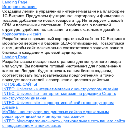
Landing Page
Интернет-магазин
Создадим легкий в управлении интернет-магазин на платформе
1С-Битрикс. Продумаем функционал: сортировку и фильтрацию
товаров, добавление новых товаров и т.д. Интегрируем с вашей
CRM и платежными системами. Позаботимся о понятной
структуре, удобстве пользования и привлекательном дизайне.
Корпоративный сайт
Разработаем современный корпоративный сайт на 1С-Битрикс с
мобильной версией и базовой SEO-оптимизацией. Позаботимся
о том, чтобы сайт максимально соответствовал задачам вашего
бизнеса и ожиданиям целевой аудитории.
Landing Page
Разрабатываем посадочные страницы для конкретного товара
или услуги. Вы получите готовый инструмент для привлечения
клиентов. Лендинг будет отвечать вашим бизнес-задачам,
соответствовать пользовательским предпочтениям и точно
подведет посетителей к совершению целевого действия.
ГОТОВЫЕ САЙТЫ
INTEC: Universe - интернет-магазин с конструктором дизайна
INTEC: Universe.lite - интернет-магазин на редакции Старт с
конструктором дизайна
INTEC: Universe.site - корпоративный сайт с конструктором
дизайна
MaTilda - конструктор лендинговых сайтов с уникальным
редактором дизайна и интернет-магазином
INTEC: Мультирегиональность - региональная сеть вашего сайта
с продвижением в поисковиках