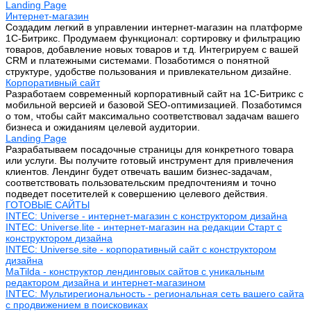
Landing Page
Интернет-магазин
Создадим легкий в управлении интернет-магазин на платформе
1С-Битрикс. Продумаем функционал: сортировку и фильтрацию
товаров, добавление новых товаров и т.д. Интегрируем с вашей
CRM и платежными системами. Позаботимся о понятной
структуре, удобстве пользования и привлекательном дизайне.
Корпоративный сайт
Разработаем современный корпоративный сайт на 1С-Битрикс с
мобильной версией и базовой SEO-оптимизацией. Позаботимся
о том, чтобы сайт максимально соответствовал задачам вашего
бизнеса и ожиданиям целевой аудитории.
Landing Page
Разрабатываем посадочные страницы для конкретного товара
или услуги. Вы получите готовый инструмент для привлечения
клиентов. Лендинг будет отвечать вашим бизнес-задачам,
соответствовать пользовательским предпочтениям и точно
подведет посетителей к совершению целевого действия.
ГОТОВЫЕ САЙТЫ
INTEC: Universe - интернет-магазин с конструктором дизайна
INTEC: Universe.lite - интернет-магазин на редакции Старт с
конструктором дизайна
INTEC: Universe.site - корпоративный сайт с конструктором
дизайна
MaTilda - конструктор лендинговых сайтов с уникальным
редактором дизайна и интернет-магазином
INTEC: Мультирегиональность - региональная сеть вашего сайта
с продвижением в поисковиках