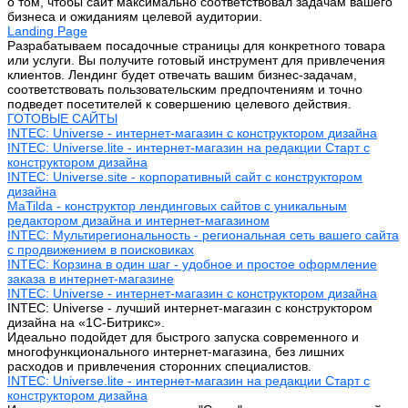
о том, чтобы сайт максимально соответствовал задачам вашего
бизнеса и ожиданиям целевой аудитории.
Landing Page
Разрабатываем посадочные страницы для конкретного товара
или услуги. Вы получите готовый инструмент для привлечения
клиентов. Лендинг будет отвечать вашим бизнес-задачам,
соответствовать пользовательским предпочтениям и точно
подведет посетителей к совершению целевого действия.
ГОТОВЫЕ САЙТЫ
INTEC: Universe - интернет-магазин с конструктором дизайна
INTEC: Universe.lite - интернет-магазин на редакции Старт с
конструктором дизайна
INTEC: Universe.site - корпоративный сайт с конструктором
дизайна
MaTilda - конструктор лендинговых сайтов с уникальным
редактором дизайна и интернет-магазином
INTEC: Мультирегиональность - региональная сеть вашего сайта
с продвижением в поисковиках
INTEC: Корзина в один шаг - удобное и простое оформление
заказа в интернет-магазине
INTEC: Universe - интернет-магазин с конструктором дизайна
INTEC: Universe - лучший интернет-магазин с конструктором
дизайна на «1C-Битрикс».
Идеально подойдет для быстрого запуска современного и
многофункционального интернет-магазина, без лишних
расходов и привлечения сторонних специалистов.
INTEC: Universe.lite - интернет-магазин на редакции Старт с
конструктором дизайна