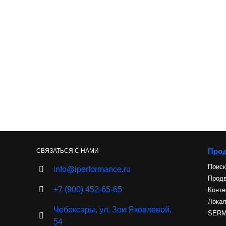
Про
СВЯЗАТЬСЯ С НАМИ
Поиск
info@iperformance.ru
Продв
+7 (900) 452-65-65
Конте
Лока
Чебоксары, ул. Зои Яковлевой,
SERM 
54