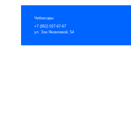
Чебоксары
+7 (952) 027-67-67
ул. Зои Яковлевой, 54