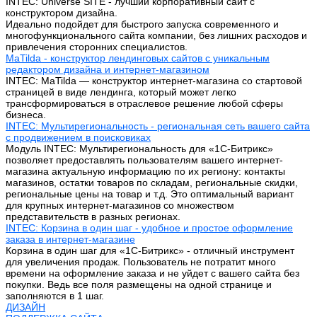
INTEC: Universe SITE - лучший корпоративный сайт с
конструктором дизайна.
Идеально подойдет для быстрого запуска современного и
многофункционального сайта компании, без лишних расходов и
привлечения сторонних специалистов.
MaTilda - конструктор лендинговых сайтов с уникальным
редактором дизайна и интернет-магазином
INTEC: MaTilda — конструктор интернет-магазина со стартовой
страницей в виде лендинга, который может легко
трансформироваться в отраслевое решение любой сферы
бизнеса.
INTEC: Мультирегиональность - региональная сеть вашего сайта
с продвижением в поисковиках
Модуль INTEC: Мультирегиональность для «1С-Битрикс»
позволяет предоставлять пользователям вашего интернет-
магазина актуальную информацию по их региону: контакты
магазинов, остатки товаров по складам, региональные скидки,
региональные цены на товар и т.д. Это оптимальный вариант
для крупных интернет-магазинов со множеством
представительств в разных регионах.
INTEC: Корзина в один шаг - удобное и простое оформление
заказа в интернет-магазине
Корзина в один шаг для «1С-Битрикс» - отличный инструмент
для увеличения продаж. Пользователь не потратит много
времени на оформление заказа и не уйдет с вашего сайта без
покупки. Ведь все поля размещены на одной странице и
заполняются в 1 шаг.
ДИЗАЙН