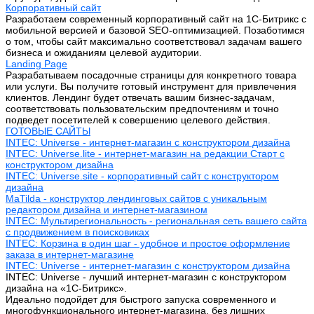
Корпоративный сайт
Разработаем современный корпоративный сайт на 1С-Битрикс с
мобильной версией и базовой SEO-оптимизацией. Позаботимся
о том, чтобы сайт максимально соответствовал задачам вашего
бизнеса и ожиданиям целевой аудитории.
Landing Page
Разрабатываем посадочные страницы для конкретного товара
или услуги. Вы получите готовый инструмент для привлечения
клиентов. Лендинг будет отвечать вашим бизнес-задачам,
соответствовать пользовательским предпочтениям и точно
подведет посетителей к совершению целевого действия.
ГОТОВЫЕ САЙТЫ
INTEC: Universe - интернет-магазин с конструктором дизайна
INTEC: Universe.lite - интернет-магазин на редакции Старт с
конструктором дизайна
INTEC: Universe.site - корпоративный сайт с конструктором
дизайна
MaTilda - конструктор лендинговых сайтов с уникальным
редактором дизайна и интернет-магазином
INTEC: Мультирегиональность - региональная сеть вашего сайта
с продвижением в поисковиках
INTEC: Корзина в один шаг - удобное и простое оформление
заказа в интернет-магазине
INTEC: Universe - интернет-магазин с конструктором дизайна
INTEC: Universe - лучший интернет-магазин с конструктором
дизайна на «1C-Битрикс».
Идеально подойдет для быстрого запуска современного и
многофункционального интернет-магазина, без лишних