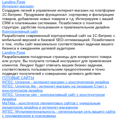
Landing Page
Интернет-магазин
Создадим легкий в управлении интернет-магазин на платформе
1С-Битрикс. Продумаем функционал: сортировку и фильтрацию
товаров, добавление новых товаров и т.д. Интегрируем с вашей
CRM и платежными системами. Позаботимся о понятной
структуре, удобстве пользования и привлекательном дизайне.
Корпоративный сайт
Разработаем современный корпоративный сайт на 1С-Битрикс с
мобильной версией и базовой SEO-оптимизацией. Позаботимся
о том, чтобы сайт максимально соответствовал задачам вашего
бизнеса и ожиданиям целевой аудитории.
Landing Page
Разрабатываем посадочные страницы для конкретного товара
или услуги. Вы получите готовый инструмент для привлечения
клиентов. Лендинг будет отвечать вашим бизнес-задачам,
соответствовать пользовательским предпочтениям и точно
подведет посетителей к совершению целевого действия.
ГОТОВЫЕ САЙТЫ
INTEC: Universe - интернет-магазин с конструктором дизайна
INTEC: Universe.lite - интернет-магазин на редакции Старт с
конструктором дизайна
INTEC: Universe.site - корпоративный сайт с конструктором
дизайна
MaTilda - конструктор лендинговых сайтов с уникальным
редактором дизайна и интернет-магазином
INTEC: Мультирегиональность - региональная сеть вашего сайта
с продвижением в поисковиках