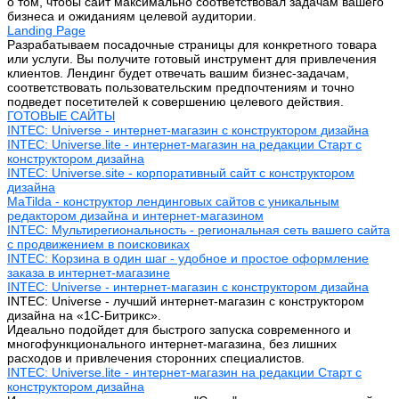
о том, чтобы сайт максимально соответствовал задачам вашего
бизнеса и ожиданиям целевой аудитории.
Landing Page
Разрабатываем посадочные страницы для конкретного товара
или услуги. Вы получите готовый инструмент для привлечения
клиентов. Лендинг будет отвечать вашим бизнес-задачам,
соответствовать пользовательским предпочтениям и точно
подведет посетителей к совершению целевого действия.
ГОТОВЫЕ САЙТЫ
INTEC: Universe - интернет-магазин с конструктором дизайна
INTEC: Universe.lite - интернет-магазин на редакции Старт с
конструктором дизайна
INTEC: Universe.site - корпоративный сайт с конструктором
дизайна
MaTilda - конструктор лендинговых сайтов с уникальным
редактором дизайна и интернет-магазином
INTEC: Мультирегиональность - региональная сеть вашего сайта
с продвижением в поисковиках
INTEC: Корзина в один шаг - удобное и простое оформление
заказа в интернет-магазине
INTEC: Universe - интернет-магазин с конструктором дизайна
INTEC: Universe - лучший интернет-магазин с конструктором
дизайна на «1C-Битрикс».
Идеально подойдет для быстрого запуска современного и
многофункционального интернет-магазина, без лишних
расходов и привлечения сторонних специалистов.
INTEC: Universe.lite - интернет-магазин на редакции Старт с
конструктором дизайна