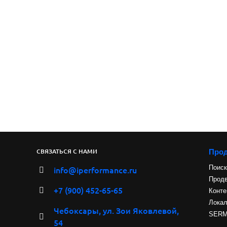
Про
СВЯЗАТЬСЯ С НАМИ
Поиск
info@iperformance.ru
Продв
+7 (900) 452-65-65
Конте
Лока
Чебоксары, ул. Зои Яковлевой,
SERM 
54