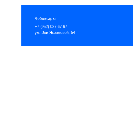
Чебоксары
+7 (952) 027-67-67
ул. Зои Яковлевой, 54