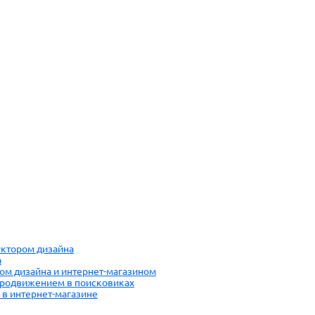
руктором дизайна
а
ром дизайна и интернет-магазином
 продвижением в поисковиках
 в интернет-магазине