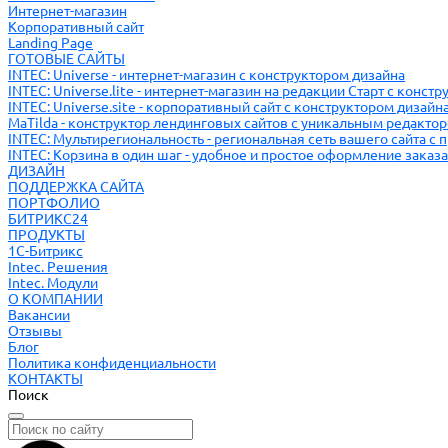
Интернет-магазин
Корпоративный сайт
Landing Page
ГОТОВЫЕ САЙТЫ
INTEC: Universe - интернет-магазин с конструктором дизайна
INTEC: Universe.lite - интернет-магазин на редакции Старт с конст
INTEC: Universe.site - корпоративный сайт с конструктором дизайн
MaTilda - конструктор лендинговых сайтов с уникальным редакто
INTEC: Мультирегиональность - региональная сеть вашего сайта с
INTEC: Корзина в один шаг - удобное и простое оформление заказа
ДИЗАЙН
ПОДДЕРЖКА САЙТА
ПОРТФОЛИО
БИТРИКС24
ПРОДУКТЫ
1С-Битрикс
Intec. Решения
Intec. Модули
О КОМПАНИИ
Вакансии
Отзывы
Блог
Политика конфиденциальности
КОНТАКТЫ
Поиск