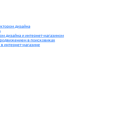
руктором дизайна
а
ром дизайна и интернет-магазином
 продвижением в поисковиках
 в интернет-магазине