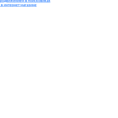
 продвижением в поисковиках
 в интернет-магазине