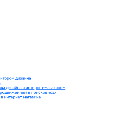
руктором дизайна
а
ром дизайна и интернет-магазином
 продвижением в поисковиках
 в интернет-магазине