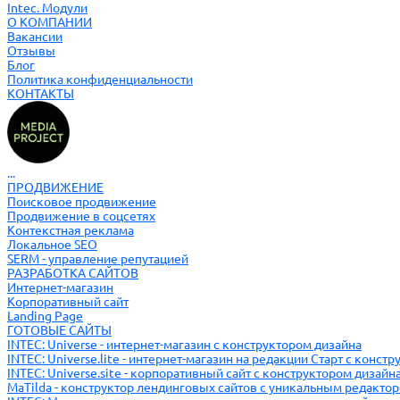
Intec. Модули
О КОМПАНИИ
Вакансии
Отзывы
Блог
Политика конфиденциальности
КОНТАКТЫ
...
ПРОДВИЖЕНИЕ
Поисковое продвижение
Продвижение в соцсетях
Контекстная реклама
Локальное SEO
SERM - управление репутацией
РАЗРАБОТКА САЙТОВ
Интернет-магазин
Корпоративный сайт
Landing Page
ГОТОВЫЕ САЙТЫ
INTEC: Universe - интернет-магазин с конструктором дизайна
INTEC: Universe.lite - интернет-магазин на редакции Старт с конст
INTEC: Universe.site - корпоративный сайт с конструктором дизайн
MaTilda - конструктор лендинговых сайтов с уникальным редакто