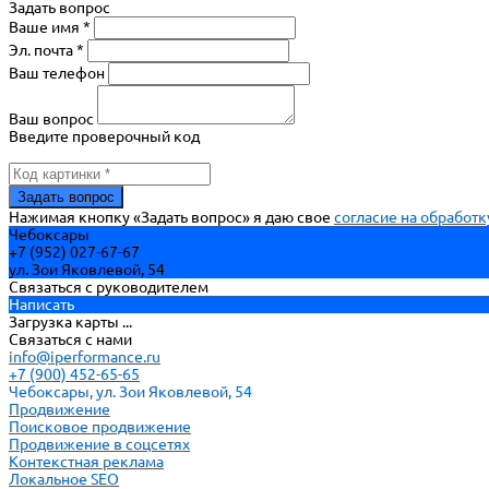
Задать вопрос
Ваше имя *
Эл. почта *
Ваш телефон
Ваш вопрос
Введите проверочный код
Нажимая кнопку «Задать вопрос» я даю свое
согласие на обработ
Чебоксары
+7 (952) 027-67-67
ул. Зои Яковлевой, 54
Связаться с руководителем
Написать
Загрузка карты ...
Связаться с нами
info@iperformance.ru
+7 (900) 452-65-65
Чебоксары, ул. Зои Яковлевой, 54
Продвижение
Поисковое продвижение
Продвижение в соцсетях
Контекстная реклама
Локальное SEO