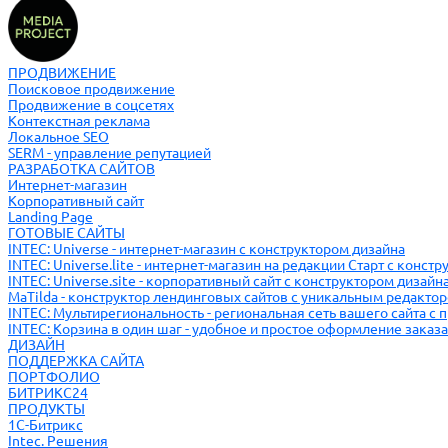
ПРОДВИЖЕНИЕ
Поисковое продвижение
Продвижение в соцсетях
Контекстная реклама
Локальное SEO
SERM - управление репутацией
РАЗРАБОТКА САЙТОВ
Интернет-магазин
Корпоративный сайт
Landing Page
ГОТОВЫЕ САЙТЫ
INTEC: Universe - интернет-магазин с конструктором дизайна
INTEC: Universe.lite - интернет-магазин на редакции Старт с конст
INTEC: Universe.site - корпоративный сайт с конструктором дизайн
MaTilda - конструктор лендинговых сайтов с уникальным редакто
INTEC: Мультирегиональность - региональная сеть вашего сайта с
INTEC: Корзина в один шаг - удобное и простое оформление заказа
ДИЗАЙН
ПОДДЕРЖКА САЙТА
ПОРТФОЛИО
БИТРИКС24
ПРОДУКТЫ
1С-Битрикс
Intec. Решения