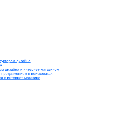
труктором дизайна
на
ром дизайна и интернет-магазином
с продвижением в поисковиках
за в интернет-магазине