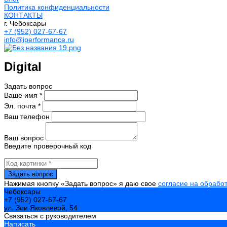
Политика конфиденциальности
КОНТАКТЫ
г. Чебоксары
+7 (952) 027-67-67
info@iperformance.ru
Digital
Задать вопрос
Ваше имя *
Эл. почта *
Ваш телефон
Ваш вопрос
Введите проверочный код
Нажимая кнопку «Задать вопрос» я даю свое
согласие на обрабо
Чебоксары
+7 (952) 027-67-67
ул. Зои Яковлевой, 54
Связаться с руководителем
Написать