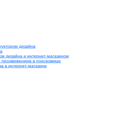
труктором дизайна
на
ром дизайна и интернет-магазином
с продвижением в поисковиках
за в интернет-магазине