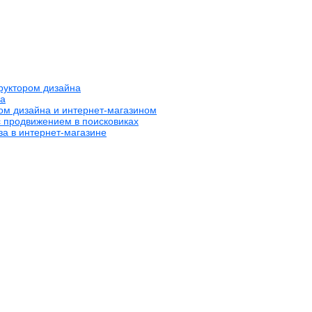
труктором дизайна
на
ром дизайна и интернет-магазином
с продвижением в поисковиках
за в интернет-магазине