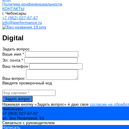
Политика конфиденциальности
КОНТАКТЫ
г. Чебоксары
+7 (952) 027-67-67
info@iperformance.ru
Digital
Задать вопрос
Ваше имя *
Эл. почта *
Ваш телефон
Ваш вопрос
Введите проверочный код
Нажимая кнопку «Задать вопрос» я даю свое
согласие на обрабо
Чебоксары
+7 (952) 027-67-67
ул. Зои Яковлевой, 54
Связаться с руководителем
Написать