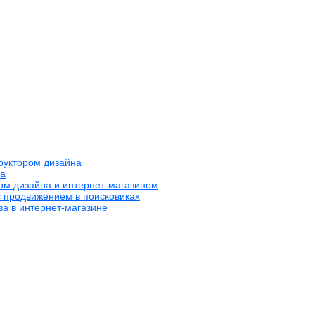
труктором дизайна
на
ром дизайна и интернет-магазином
с продвижением в поисковиках
за в интернет-магазине