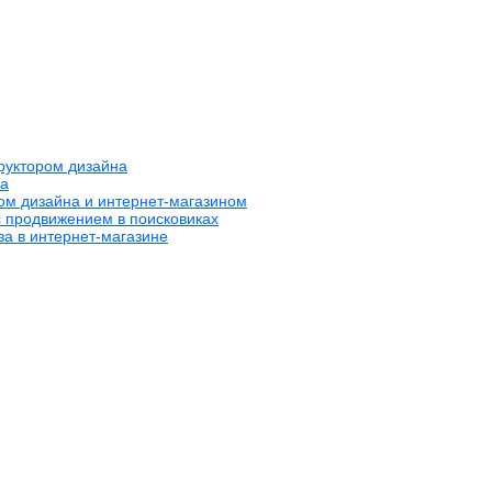
труктором дизайна
на
ром дизайна и интернет-магазином
с продвижением в поисковиках
за в интернет-магазине