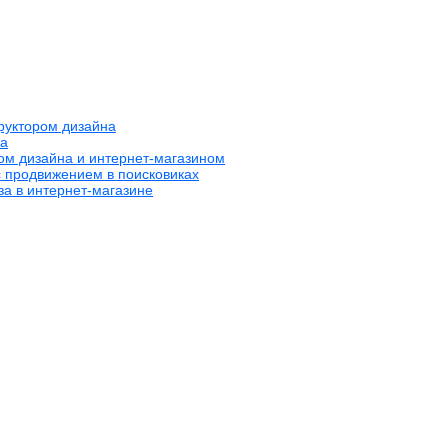
труктором дизайна
на
ром дизайна и интернет-магазином
с продвижением в поисковиках
за в интернет-магазине