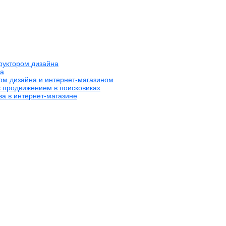
труктором дизайна
на
ром дизайна и интернет-магазином
с продвижением в поисковиках
за в интернет-магазине