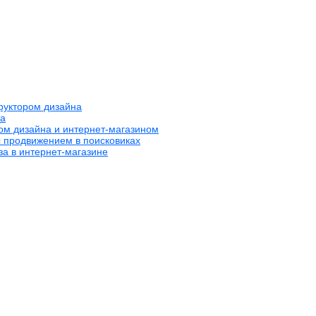
труктором дизайна
на
ром дизайна и интернет-магазином
с продвижением в поисковиках
за в интернет-магазине