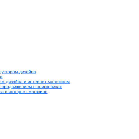
труктором дизайна
на
ром дизайна и интернет-магазином
с продвижением в поисковиках
за в интернет-магазине