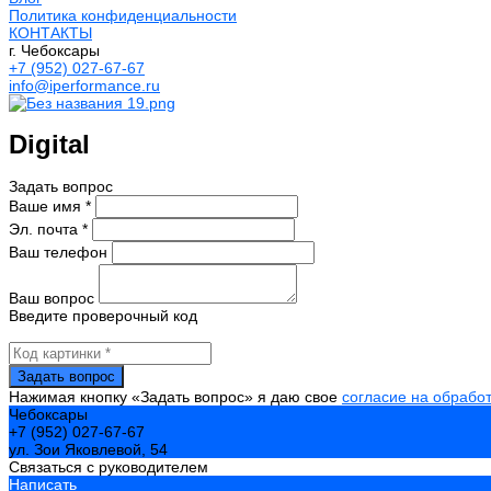
Политика конфиденциальности
КОНТАКТЫ
г. Чебоксары
+7 (952) 027-67-67
info@iperformance.ru
Digital
Задать вопрос
Ваше имя *
Эл. почта *
Ваш телефон
Ваш вопрос
Введите проверочный код
Нажимая кнопку «Задать вопрос» я даю свое
согласие на обрабо
Чебоксары
+7 (952) 027-67-67
ул. Зои Яковлевой, 54
Связаться с руководителем
Написать