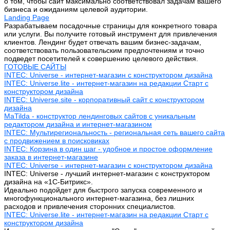
о том, чтобы сайт максимально соответствовал задачам вашего
бизнеса и ожиданиям целевой аудитории.
Landing Page
Разрабатываем посадочные страницы для конкретного товара
или услуги. Вы получите готовый инструмент для привлечения
клиентов. Лендинг будет отвечать вашим бизнес-задачам,
соответствовать пользовательским предпочтениям и точно
подведет посетителей к совершению целевого действия.
ГОТОВЫЕ САЙТЫ
INTEC: Universe - интернет-магазин с конструктором дизайна
INTEC: Universe.lite - интернет-магазин на редакции Старт с
конструктором дизайна
INTEC: Universe.site - корпоративный сайт с конструктором
дизайна
MaTilda - конструктор лендинговых сайтов с уникальным
редактором дизайна и интернет-магазином
INTEC: Мультирегиональность - региональная сеть вашего сайта
с продвижением в поисковиках
INTEC: Корзина в один шаг - удобное и простое оформление
заказа в интернет-магазине
INTEC: Universe - интернет-магазин с конструктором дизайна
INTEC: Universe - лучший интернет-магазин с конструктором
дизайна на «1C-Битрикс».
Идеально подойдет для быстрого запуска современного и
многофункционального интернет-магазина, без лишних
расходов и привлечения сторонних специалистов.
INTEC: Universe.lite - интернет-магазин на редакции Старт с
конструктором дизайна