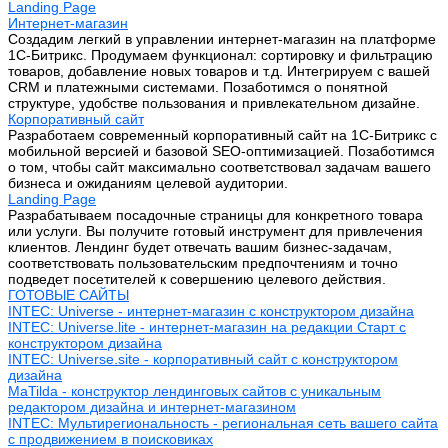
Landing Page
Интернет-магазин
Создадим легкий в управлении интернет-магазин на платформе
1С-Битрикс. Продумаем функционал: сортировку и фильтрацию
товаров, добавление новых товаров и т.д. Интегрируем с вашей
CRM и платежными системами. Позаботимся о понятной
структуре, удобстве пользования и привлекательном дизайне.
Корпоративный сайт
Разработаем современный корпоративный сайт на 1С-Битрикс с
мобильной версией и базовой SEO-оптимизацией. Позаботимся
о том, чтобы сайт максимально соответствовал задачам вашего
бизнеса и ожиданиям целевой аудитории.
Landing Page
Разрабатываем посадочные страницы для конкретного товара
или услуги. Вы получите готовый инструмент для привлечения
клиентов. Лендинг будет отвечать вашим бизнес-задачам,
соответствовать пользовательским предпочтениям и точно
подведет посетителей к совершению целевого действия.
ГОТОВЫЕ САЙТЫ
INTEC: Universe - интернет-магазин с конструктором дизайна
INTEC: Universe.lite - интернет-магазин на редакции Старт с
конструктором дизайна
INTEC: Universe.site - корпоративный сайт с конструктором
дизайна
MaTilda - конструктор лендинговых сайтов с уникальным
редактором дизайна и интернет-магазином
INTEC: Мультирегиональность - региональная сеть вашего сайта
с продвижением в поисковиках