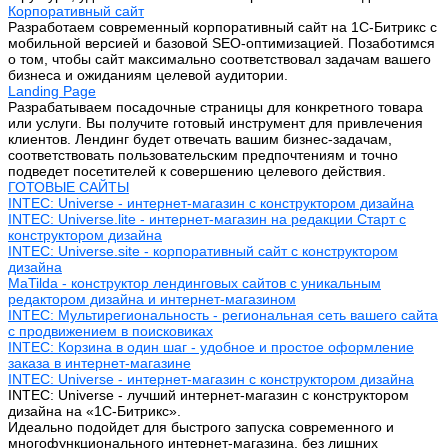
Корпоративный сайт
Разработаем современный корпоративный сайт на 1С-Битрикс с
мобильной версией и базовой SEO-оптимизацией. Позаботимся
о том, чтобы сайт максимально соответствовал задачам вашего
бизнеса и ожиданиям целевой аудитории.
Landing Page
Разрабатываем посадочные страницы для конкретного товара
или услуги. Вы получите готовый инструмент для привлечения
клиентов. Лендинг будет отвечать вашим бизнес-задачам,
соответствовать пользовательским предпочтениям и точно
подведет посетителей к совершению целевого действия.
ГОТОВЫЕ САЙТЫ
INTEC: Universe - интернет-магазин с конструктором дизайна
INTEC: Universe.lite - интернет-магазин на редакции Старт с
конструктором дизайна
INTEC: Universe.site - корпоративный сайт с конструктором
дизайна
MaTilda - конструктор лендинговых сайтов с уникальным
редактором дизайна и интернет-магазином
INTEC: Мультирегиональность - региональная сеть вашего сайта
с продвижением в поисковиках
INTEC: Корзина в один шаг - удобное и простое оформление
заказа в интернет-магазине
INTEC: Universe - интернет-магазин с конструктором дизайна
INTEC: Universe - лучший интернет-магазин с конструктором
дизайна на «1C-Битрикс».
Идеально подойдет для быстрого запуска современного и
многофункционального интернет-магазина, без лишних