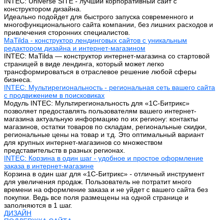
INTEC: Universe SITE - лучший корпоративный сайт с
конструктором дизайна.
Идеально подойдет для быстрого запуска современного и
многофункционального сайта компании, без лишних расходов и
привлечения сторонних специалистов.
MaTilda - конструктор лендинговых сайтов с уникальным
редактором дизайна и интернет-магазином
INTEC: MaTilda — конструктор интернет-магазина со стартовой
страницей в виде лендинга, который может легко
трансформироваться в отраслевое решение любой сферы
бизнеса.
INTEC: Мультирегиональность - региональная сеть вашего сайта
с продвижением в поисковиках
Модуль INTEC: Мультирегиональность для «1С-Битрикс»
позволяет предоставлять пользователям вашего интернет-
магазина актуальную информацию по их региону: контакты
магазинов, остатки товаров по складам, региональные скидки,
региональные цены на товар и т.д. Это оптимальный вариант
для крупных интернет-магазинов со множеством
представительств в разных регионах.
INTEC: Корзина в один шаг - удобное и простое оформление
заказа в интернет-магазине
Корзина в один шаг для «1С-Битрикс» - отличный инструмент
для увеличения продаж. Пользователь не потратит много
времени на оформление заказа и не уйдет с вашего сайта без
покупки. Ведь все поля размещены на одной странице и
заполняются в 1 шаг.
ДИЗАЙН