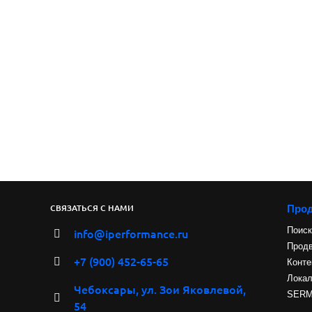
Про
СВЯЗАТЬСЯ С НАМИ
Поиск
info@iperformance.ru
Продв
+7 (900) 452-65-65
Конте
Лока
Чебоксары, ул. Зои Яковлевой,
SERM 
54