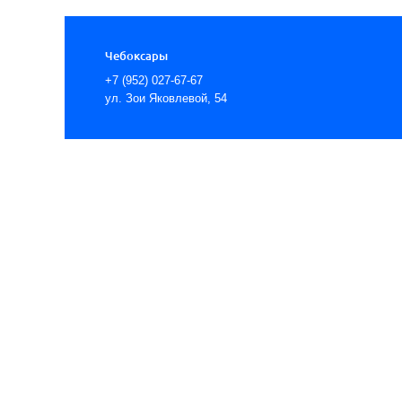
Чебоксары
+7 (952) 027-67-67
ул. Зои Яковлевой, 54