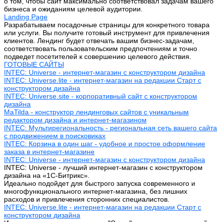
о том, чтобы сайт максимально соответствовал задачам вашего
бизнеса и ожиданиям целевой аудитории.
Landing Page
Разрабатываем посадочные страницы для конкретного товара
или услуги. Вы получите готовый инструмент для привлечения
клиентов. Лендинг будет отвечать вашим бизнес-задачам,
соответствовать пользовательским предпочтениям и точно
подведет посетителей к совершению целевого действия.
ГОТОВЫЕ САЙТЫ
INTEC: Universe - интернет-магазин с конструктором дизайна
INTEC: Universe.lite - интернет-магазин на редакции Старт с
конструктором дизайна
INTEC: Universe.site - корпоративный сайт с конструктором
дизайна
MaTilda - конструктор лендинговых сайтов с уникальным
редактором дизайна и интернет-магазином
INTEC: Мультирегиональность - региональная сеть вашего сайта
с продвижением в поисковиках
INTEC: Корзина в один шаг - удобное и простое оформление
заказа в интернет-магазине
INTEC: Universe - интернет-магазин с конструктором дизайна
INTEC: Universe - лучший интернет-магазин с конструктором
дизайна на «1C-Битрикс».
Идеально подойдет для быстрого запуска современного и
многофункционального интернет-магазина, без лишних
расходов и привлечения сторонних специалистов.
INTEC: Universe.lite - интернет-магазин на редакции Старт с
конструктором дизайна