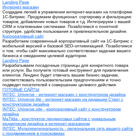
Landing Page
Интернет-магазин
Создадим легкий в управлении интернет-магазин на платформе
1С-Битрикс. Продумаем функционал: сортировку и фильтрацию
товаров, добавление новых товаров и т.д. Интегрируем с вашей
CRM и платежными системами. Позаботимся о понятной
структуре, удобстве пользования и привлекательном дизайне.
Корпоративный сайт
Разработаем современный корпоративный сайт на 1С-Битрикс с
мобильной версией и базовой SEO-оптимизацией. Позаботимся
о том, чтобы сайт максимально соответствовал задачам вашего
бизнеса и ожиданиям целевой аудитории.
Landing Page
Разрабатываем посадочные страницы для конкретного товара
или услуги. Вы получите готовый инструмент для привлечения
клиентов. Лендинг будет отвечать вашим бизнес-задачам,
соответствовать пользовательским предпочтениям и точно
подведет посетителей к совершению целевого действия.
ГОТОВЫЕ САЙТЫ
INTEC: Universe - интернет-магазин с конструктором дизайна
INTEC: Universe.lite - интернет-магазин на редакции Старт с
конструктором дизайна
INTEC: Universe.site - корпоративный сайт с конструктором
дизайна
MaTilda - конструктор лендинговых сайтов с уникальным
редактором дизайна и интернет-магазином
INTEC: Мультирегиональность - региональная сеть вашего сайта
с продвижением в поисковиках