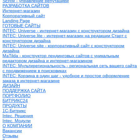
SERM - управление репутацией
РАЗРАБОТКА САЙТОВ
Интернет-магазин
Корпоративный сайт
Landing Page
ГОТОВЫЕ САЙТЫ
INTEC: Universe - интернет-магазин с конструктором дизайна
INTEC: Universe.lite - интернет-магазин на редакции Старт с
конструктором дизайна
INTEC: Universe.site - корпоративный сайт с конструктором
дизайна
MaTilda - конструктор лендинговых сайтов с уникальным
редактором дизайна и интернет-магазином
INTEC: Мультирегиональность - региональная сеть вашего сайта
с продвижением в поисковиках
INTEC: Корзина в один шаг - удобное и простое оформление
заказа в интернет-магазине
ДИЗАЙН
ПОДДЕРЖКА САЙТА
ПОРТФОЛИО
БИТРИКС24
ПРОДУКТЫ
1С-Битрикс
Intec. Решения
Intec. Модули
О КОМПАНИИ
Вакансии
Отзывы