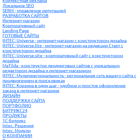
Контекстная реклама
Локальное SEO
SERM - управление репутацией
РАЗРАБОТКА САЙТОВ
Интернет-магазин
Корпоративный сайт
Landing Page
ГОТОВЫЕ САЙТЫ
INTEC: Universe - интернет-магазин с конструктором дизайна
INTEC: Universe.lite - интернет-магазин на редакции Старт с
конструктором дизайна
INTEC: Universe.site - корпоративный сайт с конструктором
дизайна
MaTilda - конструктор лендинговых сайтов с уникальным
редактором дизайна и интернет-магазином
INTEC: Мультирегиональность - региональная сеть вашего сайта с
продвижением в поисковиках
INTEC: Корзина в один шаг - удобное и простое оформление
заказа в интернет-магазине
ДИЗАЙН
ПОДДЕРЖКА САЙТА
ПОРТФОЛИО
БИТРИКС24
ПРОДУКТЫ
1С-Битрикс
Intec. Решения
Intec. Модули
О КОМПАНИИ