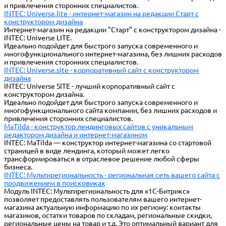
и привлечения сторонних специалистов.
INTEC: Universe.lite - интернет-магазин на редакции Старт с
конструктором дизайна
Интернет-магазин на редакции "Старт" с конструктором дизайна -
INTEC: Universe LITE.
Идеально подойдет для быстрого запуска современного и
многофункционального интернет-магазина, без лишних расходов
и привлечения сторонних специалистов.
INTEC: Universe.site - корпоративный сайт с конструктором
дизайна
INTEC: Universe SITE - лучший корпоративный сайт с
конструктором дизайна.
Идеально подойдет для быстрого запуска современного и
многофункционального сайта компании, без лишних расходов и
привлечения сторонних специалистов.
MaTilda - конструктор лендинговых сайтов с уникальным
редактором дизайна и интернет-магазином
INTEC: MaTilda — конструктор интернет-магазина со стартовой
страницей в виде лендинга, который может легко
трансформироваться в отраслевое решение любой сферы
бизнеса.
INTEC: Мультирегиональность - региональная сеть вашего сайта с
продвижением в поисковиках
Модуль INTEC: Мультирегиональность для «1С-Битрикс»
позволяет предоставлять пользователям вашего интернет-
магазина актуальную информацию по их региону: контакты
магазинов, остатки товаров по складам, региональные скидки,
региональные цены на товар и т.д. Это оптимальный вариант для