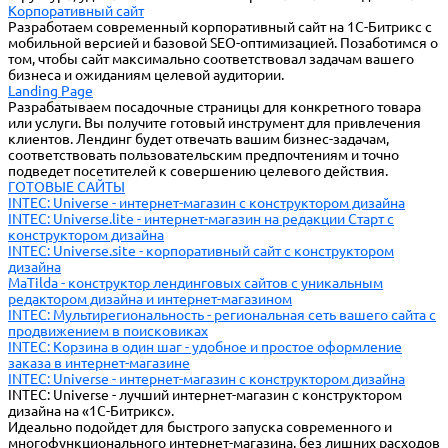
Корпоративный сайт
Разработаем современный корпоративный сайт на 1С-Битрикс с
мобильной версией и базовой SEO-оптимизацией. Позаботимся о
том, чтобы сайт максимально соответствовал задачам вашего
бизнеса и ожиданиям целевой аудитории.
Landing Page
Разрабатываем посадочные страницы для конкретного товара
или услуги. Вы получите готовый инструмент для привлечения
клиентов. Лендинг будет отвечать вашим бизнес-задачам,
соответствовать пользовательским предпочтениям и точно
подведет посетителей к совершению целевого действия.
ГОТОВЫЕ САЙТЫ
INTEC: Universe - интернет-магазин с конструктором дизайна
INTEC: Universe.lite - интернет-магазин на редакции Старт с
конструктором дизайна
INTEC: Universe.site - корпоративный сайт с конструктором
дизайна
MaTilda - конструктор лендинговых сайтов с уникальным
редактором дизайна и интернет-магазином
INTEC: Мультирегиональность - региональная сеть вашего сайта с
продвижением в поисковиках
INTEC: Корзина в один шаг - удобное и простое оформление
заказа в интернет-магазине
INTEC: Universe - интернет-магазин с конструктором дизайна
INTEC: Universe - лучший интернет-магазин с конструктором
дизайна на «1C-Битрикс».
Идеально подойдет для быстрого запуска современного и
многофункционального интернет-магазина, без лишних расходов