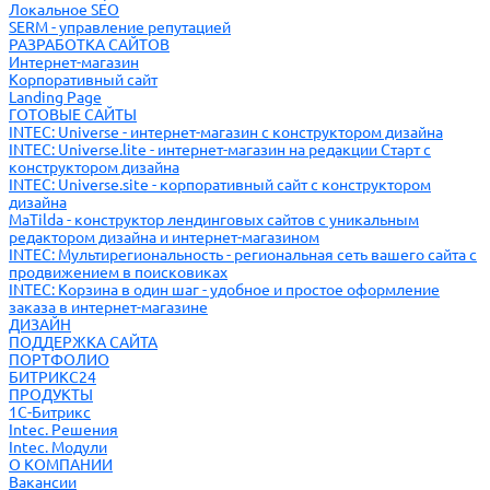
Локальное SEO
SERM - управление репутацией
РАЗРАБОТКА САЙТОВ
Интернет-магазин
Корпоративный сайт
Landing Page
ГОТОВЫЕ САЙТЫ
INTEC: Universe - интернет-магазин с конструктором дизайна
INTEC: Universe.lite - интернет-магазин на редакции Старт с
конструктором дизайна
INTEC: Universe.site - корпоративный сайт с конструктором
дизайна
MaTilda - конструктор лендинговых сайтов с уникальным
редактором дизайна и интернет-магазином
INTEC: Мультирегиональность - региональная сеть вашего сайта с
продвижением в поисковиках
INTEC: Корзина в один шаг - удобное и простое оформление
заказа в интернет-магазине
ДИЗАЙН
ПОДДЕРЖКА САЙТА
ПОРТФОЛИО
БИТРИКС24
ПРОДУКТЫ
1С-Битрикс
Intec. Решения
Intec. Модули
О КОМПАНИИ
Вакансии