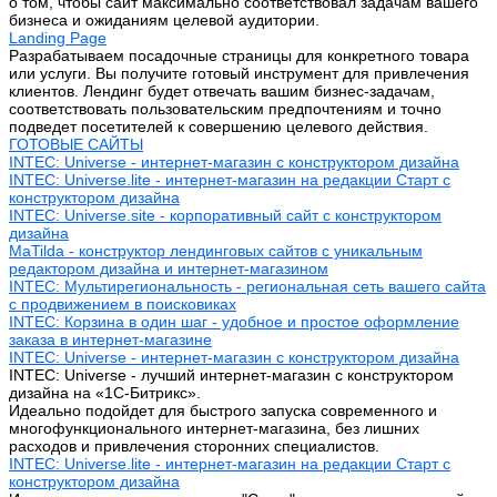
о том, чтобы сайт максимально соответствовал задачам вашего
бизнеса и ожиданиям целевой аудитории.
Landing Page
Разрабатываем посадочные страницы для конкретного товара
или услуги. Вы получите готовый инструмент для привлечения
клиентов. Лендинг будет отвечать вашим бизнес-задачам,
соответствовать пользовательским предпочтениям и точно
подведет посетителей к совершению целевого действия.
ГОТОВЫЕ САЙТЫ
INTEC: Universe - интернет-магазин с конструктором дизайна
INTEC: Universe.lite - интернет-магазин на редакции Старт с
конструктором дизайна
INTEC: Universe.site - корпоративный сайт с конструктором
дизайна
MaTilda - конструктор лендинговых сайтов с уникальным
редактором дизайна и интернет-магазином
INTEC: Мультирегиональность - региональная сеть вашего сайта
с продвижением в поисковиках
INTEC: Корзина в один шаг - удобное и простое оформление
заказа в интернет-магазине
INTEC: Universe - интернет-магазин с конструктором дизайна
INTEC: Universe - лучший интернет-магазин с конструктором
дизайна на «1C-Битрикс».
Идеально подойдет для быстрого запуска современного и
многофункционального интернет-магазина, без лишних
расходов и привлечения сторонних специалистов.
INTEC: Universe.lite - интернет-магазин на редакции Старт с
конструктором дизайна