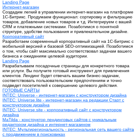
Landing Page
Интернет-магазин
Создадим легкий в управлении интернет-магазин на платформе
1С-Битрикс. Продумаем функционал: сортировку и фильтрацию
товаров, добавление новых товаров и т.д. Интегрируем с вашей
CRM и платежными системами. Позаботимся о понятной
структуре, удобстве пользования и привлекательном дизайне.
Корпоративный сайт
Разработаем современный корпоративный сайт на 1С-Битрикс с
мобильной версией и базовой SEO-оптимизацией. Позаботимся
о том, чтобы сайт максимально соответствовал задачам вашего
бизнеса и ожиданиям целевой аудитории.
Landing Page
Разрабатываем посадочные страницы для конкретного товара
или услуги. Вы получите готовый инструмент для привлечения
клиентов. Лендинг будет отвечать вашим бизнес-задачам,
соответствовать пользовательским предпочтениям и точно
подведет посетителей к совершению целевого действия.
ГОТОВЫЕ САЙТЫ
INTEC: Universe - интернет-магазин с конструктором дизайна
INTEC: Universe.lite - интернет-магазин на редакции Старт с
конструктором дизайна
INTEC: Universe.site - корпоративный сайт с конструктором
дизайна
MaTilda - конструктор лендинговых сайтов с уникальным
редактором дизайна и интернет-магазином
INTEC: Мультирегиональность - региональная сеть вашего сайта
с продвижением в поисковиках