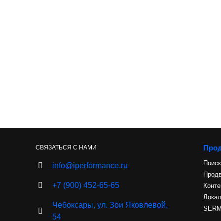
Про
СВЯЗАТЬСЯ С НАМИ
Поиск
info@iperformance.ru
Продв
+7 (900) 452-65-65
Конте
Лока
Чебоксары, ул. Зои Яковлевой,
SERM 
54