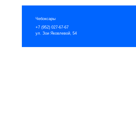
Чебоксары
+7 (952) 027-67-67
ул. Зои Яковлевой, 54