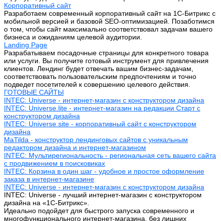
Корпоративный сайт
Разработаем современный корпоративный сайт на 1С-Битрикс с
мобильной версией и базовой SEO-оптимизацией. Позаботимся
о том, чтобы сайт максимально соответствовал задачам вашего
бизнеса и ожиданиям целевой аудитории.
Landing Page
Разрабатываем посадочные страницы для конкретного товара
или услуги. Вы получите готовый инструмент для привлечения
клиентов. Лендинг будет отвечать вашим бизнес-задачам,
соответствовать пользовательским предпочтениям и точно
подведет посетителей к совершению целевого действия.
ГОТОВЫЕ САЙТЫ
INTEC: Universe - интернет-магазин с конструктором дизайна
INTEC: Universe.lite - интернет-магазин на редакции Старт с
конструктором дизайна
INTEC: Universe.site - корпоративный сайт с конструктором
дизайна
MaTilda - конструктор лендинговых сайтов с уникальным
редактором дизайна и интернет-магазином
INTEC: Мультирегиональность - региональная сеть вашего сайта
с продвижением в поисковиках
INTEC: Корзина в один шаг - удобное и простое оформление
заказа в интернет-магазине
INTEC: Universe - интернет-магазин с конструктором дизайна
INTEC: Universe - лучший интернет-магазин с конструктором
дизайна на «1C-Битрикс».
Идеально подойдет для быстрого запуска современного и
многофункционального интернет-магазина, без лишних