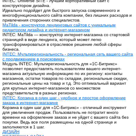
INTEC: Universe SITE - лучший корпоративный сайт с
конструктором дизайна.
Идеально подойдет для быстрого запуска современного и
многофункционального сайта компании, без лишних расходов и
привлечения сторонних специалистов.
MaTilda - конструктор лендинговых сайтов с уникальным
редактором дизайна и интернет-магазином
INTEC: MaTilda — конструктор интернет-магазина со стартовой
страницей в виде лендинга, который может легко
трансформироваться в отраслевое решение любой сферы
бизнеса.
INTEC: Мультирегиональность - региональная сеть вашего сайта
с продвижением в поисковиках
Модуль INTEC: Мультирегиональность для «1С-Битрикс»
позволяет предоставлять пользователям вашего интернет-
магазина актуальную информацию по их региону: контакты
магазинов, остатки товаров по складам, региональные скидки,
региональные цены на товар и т.д. Это оптимальный вариант
для крупных интернет-магазинов со множеством
представительств в разных регионах.
INTEC: Корзина в один шаг - удобное и простое оформление
заказа в интернет-магазине
Корзина в один шаг для «1С-Битрикс» - отличный инструмент
для увеличения продаж. Пользователь не потратит много
времени на оформление заказа и не уйдет с вашего сайта без
покупки. Ведь все поля размещены на одной странице и
заполняются в 1 шаг.
ДИЗАЙН