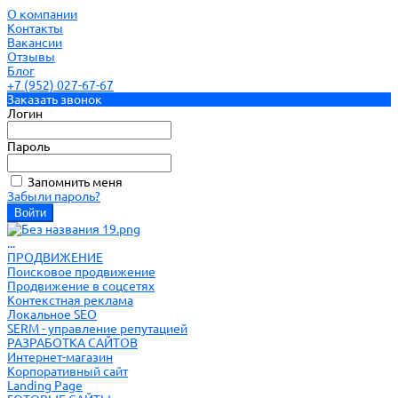
О компании
Контакты
Вакансии
Отзывы
Блог
+7 (952) 027-67-67
Заказать звонок
Логин
Пароль
Запомнить меня
Забыли пароль?
...
ПРОДВИЖЕНИЕ
Поисковое продвижение
Продвижение в соцсетях
Контекстная реклама
Локальное SEO
SERM - управление репутацией
РАЗРАБОТКА САЙТОВ
Интернет-магазин
Корпоративный сайт
Landing Page