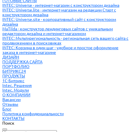
ГОТОВЫЕ САЙТЫ
INTEC: Universe - интернет-магазин с конструктором дизайна
INTEC: Universe.lite - интернет-магазин на редакции Старт с
конструктором дизайна
INTEC: Universe.site - корпоративный сайт с конструктором
дизайна
MaTilda - конструктор лендинговых сайтов с уникальным
редактором дизайна и интернет-магазином
INTEC: Мультирегиональность - региональная сеть вашего сайта с
продвижением в поисковиках
INTEC: Корзина в один шаг - удобное и простое оформление
заказа в интернет-магазине
ДИЗАЙН
ПОДДЕРЖКА САЙТА
ПОРТФОЛИО
БИТРИКС24
ПРОДУКТЫ
1С-Битрикс
Intec. Решения
Intec. Модули
О КОМПАНИИ
Вакансии
Отзывы
Блог
Политика конфиденциальности
КОНТАКТЫ
Поиск