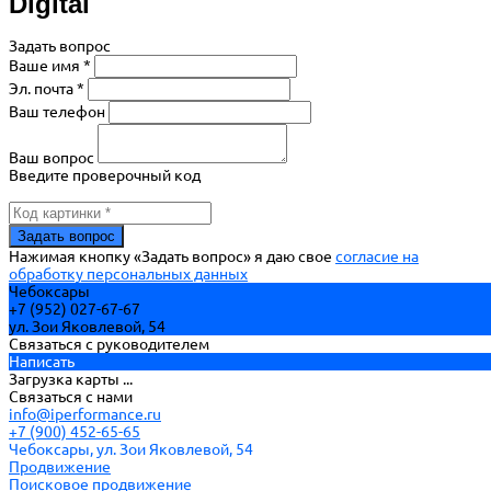
Digital
Задать вопрос
Ваше имя *
Эл. почта *
Ваш телефон
Ваш вопрос
Введите проверочный код
Нажимая кнопку «Задать вопрос» я даю свое
согласие на
обработку персональных данных
Чебоксары
+7 (952) 027-67-67
ул. Зои Яковлевой, 54
Связаться с руководителем
Написать
Загрузка карты ...
Связаться с нами
info@iperformance.ru
+7 (900) 452-65-65
Чебоксары, ул. Зои Яковлевой, 54
Продвижение
Поисковое продвижение