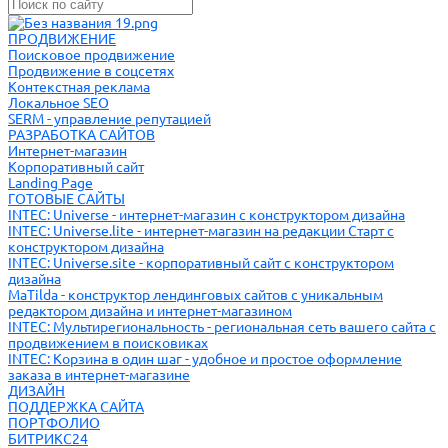
ПРОДВИЖЕНИЕ
Поисковое продвижение
Продвижение в соцсетях
Контекстная реклама
Локальное SEO
SERM - управление репутацией
РАЗРАБОТКА САЙТОВ
Интернет-магазин
Корпоративный сайт
Landing Page
ГОТОВЫЕ САЙТЫ
INTEC: Universe - интернет-магазин с конструктором дизайна
INTEC: Universe.lite - интернет-магазин на редакции Старт с
конструктором дизайна
INTEC: Universe.site - корпоративный сайт с конструктором
дизайна
MaTilda - конструктор лендинговых сайтов с уникальным
редактором дизайна и интернет-магазином
INTEC: Мультирегиональность - региональная сеть вашего сайта с
продвижением в поисковиках
INTEC: Корзина в один шаг - удобное и простое оформление
заказа в интернет-магазине
ДИЗАЙН
ПОДДЕРЖКА САЙТА
ПОРТФОЛИО
БИТРИКС24