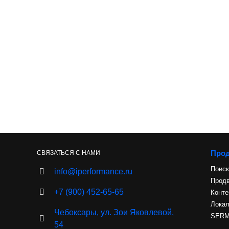
Про
СВЯЗАТЬСЯ С НАМИ
Поиск
info@iperformance.ru
Продв
+7 (900) 452-65-65
Конте
Лока
Чебоксары, ул. Зои Яковлевой,
SERM 
54