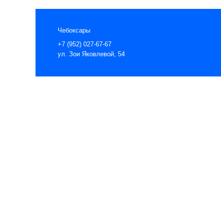
Чебоксары
+7 (952) 027-67-67
ул. Зои Яковлевой, 54