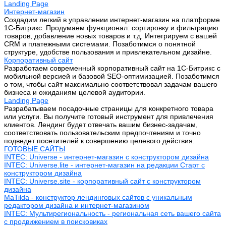
Landing Page
Интернет-магазин
Создадим легкий в управлении интернет-магазин на платформе
1С-Битрикс. Продумаем функционал: сортировку и фильтрацию
товаров, добавление новых товаров и т.д. Интегрируем с вашей
CRM и платежными системами. Позаботимся о понятной
структуре, удобстве пользования и привлекательном дизайне.
Корпоративный сайт
Разработаем современный корпоративный сайт на 1С-Битрикс с
мобильной версией и базовой SEO-оптимизацией. Позаботимся
о том, чтобы сайт максимально соответствовал задачам вашего
бизнеса и ожиданиям целевой аудитории.
Landing Page
Разрабатываем посадочные страницы для конкретного товара
или услуги. Вы получите готовый инструмент для привлечения
клиентов. Лендинг будет отвечать вашим бизнес-задачам,
соответствовать пользовательским предпочтениям и точно
подведет посетителей к совершению целевого действия.
ГОТОВЫЕ САЙТЫ
INTEC: Universe - интернет-магазин с конструктором дизайна
INTEC: Universe.lite - интернет-магазин на редакции Старт с
конструктором дизайна
INTEC: Universe.site - корпоративный сайт с конструктором
дизайна
MaTilda - конструктор лендинговых сайтов с уникальным
редактором дизайна и интернет-магазином
INTEC: Мультирегиональность - региональная сеть вашего сайта
с продвижением в поисковиках