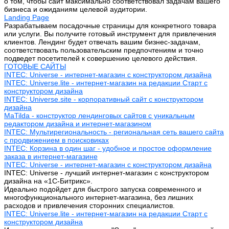
о том, чтобы сайт максимально соответствовал задачам вашего
бизнеса и ожиданиям целевой аудитории.
Landing Page
Разрабатываем посадочные страницы для конкретного товара
или услуги. Вы получите готовый инструмент для привлечения
клиентов. Лендинг будет отвечать вашим бизнес-задачам,
соответствовать пользовательским предпочтениям и точно
подведет посетителей к совершению целевого действия.
ГОТОВЫЕ САЙТЫ
INTEC: Universe - интернет-магазин с конструктором дизайна
INTEC: Universe.lite - интернет-магазин на редакции Старт с
конструктором дизайна
INTEC: Universe.site - корпоративный сайт с конструктором
дизайна
MaTilda - конструктор лендинговых сайтов с уникальным
редактором дизайна и интернет-магазином
INTEC: Мультирегиональность - региональная сеть вашего сайта
с продвижением в поисковиках
INTEC: Корзина в один шаг - удобное и простое оформление
заказа в интернет-магазине
INTEC: Universe - интернет-магазин с конструктором дизайна
INTEC: Universe - лучший интернет-магазин с конструктором
дизайна на «1C-Битрикс».
Идеально подойдет для быстрого запуска современного и
многофункционального интернет-магазина, без лишних
расходов и привлечения сторонних специалистов.
INTEC: Universe.lite - интернет-магазин на редакции Старт с
конструктором дизайна