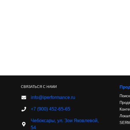
Про
СВЯЗАТЬСЯ С НАМИ
Поиск
info@iperformance.ru
Продв
+7 (900) 452-65-65
Конте
Лока
Чебоксары, ул. Зои Яковлевой,
SERM 
54