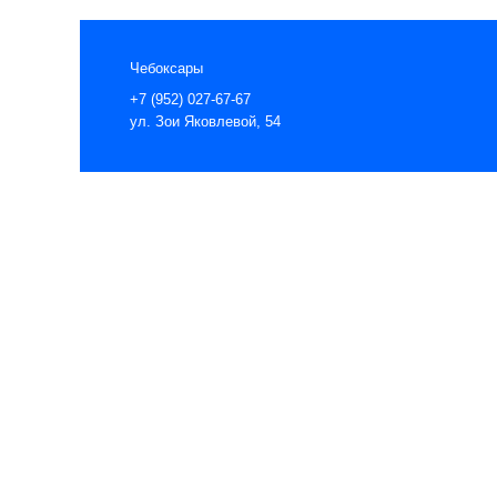
Чебоксары
+7 (952) 027-67-67
ул. Зои Яковлевой, 54