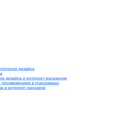
труктором дизайна
на
ром дизайна и интернет-магазином
с продвижением в поисковиках
за в интернет-магазине