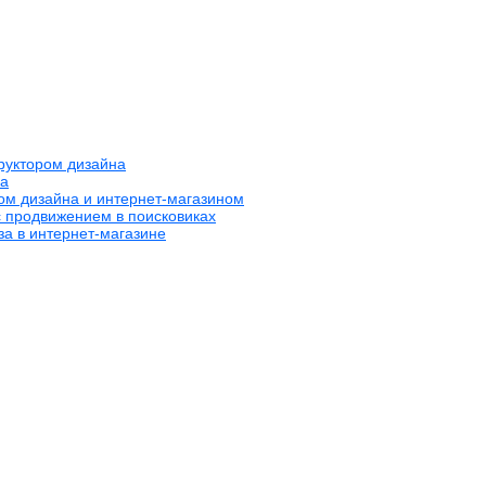
труктором дизайна
на
ром дизайна и интернет-магазином
с продвижением в поисковиках
за в интернет-магазине