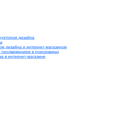
труктором дизайна
на
ром дизайна и интернет-магазином
с продвижением в поисковиках
за в интернет-магазине