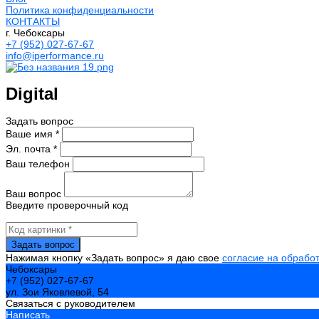
Политика конфиденциальности
КОНТАКТЫ
г. Чебоксары
+7 (952) 027-67-67
info@iperformance.ru
Digital
Задать вопрос
Ваше имя *
Эл. почта *
Ваш телефон
Ваш вопрос
Введите проверочный код
Нажимая кнопку «Задать вопрос» я даю свое
согласие на обрабо
Чебоксары
+7 (952) 027-67-67
ул. Зои Яковлевой, 54
Связаться с руководителем
Написать