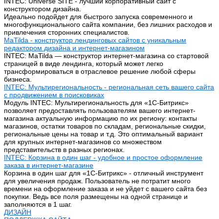
INTEC: Universe SITE - лучший корпоративный сайт с
конструктором дизайна.
Идеально подойдет для быстрого запуска современного и
многофункционального сайта компании, без лишних расходов и
привлечения сторонних специалистов.
MaTilda - конструктор лендинговых сайтов с уникальным
редактором дизайна и интернет-магазином
INTEC: MaTilda — конструктор интернет-магазина со стартовой
страницей в виде лендинга, который может легко
трансформироваться в отраслевое решение любой сферы
бизнеса.
INTEC: Мультирегиональность - региональная сеть вашего сайта
с продвижением в поисковиках
Модуль INTEC: Мультирегиональность для «1С-Битрикс»
позволяет предоставлять пользователям вашего интернет-
магазина актуальную информацию по их региону: контакты
магазинов, остатки товаров по складам, региональные скидки,
региональные цены на товар и т.д. Это оптимальный вариант
для крупных интернет-магазинов со множеством
представительств в разных регионах.
INTEC: Корзина в один шаг - удобное и простое оформление
заказа в интернет-магазине
Корзина в один шаг для «1С-Битрикс» - отличный инструмент
для увеличения продаж. Пользователь не потратит много
времени на оформление заказа и не уйдет с вашего сайта без
покупки. Ведь все поля размещены на одной странице и
заполняются в 1 шаг.
ДИЗАЙН