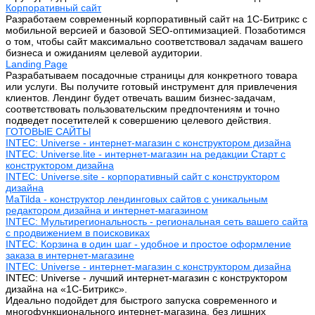
Корпоративный сайт
Разработаем современный корпоративный сайт на 1С-Битрикс с
мобильной версией и базовой SEO-оптимизацией. Позаботимся
о том, чтобы сайт максимально соответствовал задачам вашего
бизнеса и ожиданиям целевой аудитории.
Landing Page
Разрабатываем посадочные страницы для конкретного товара
или услуги. Вы получите готовый инструмент для привлечения
клиентов. Лендинг будет отвечать вашим бизнес-задачам,
соответствовать пользовательским предпочтениям и точно
подведет посетителей к совершению целевого действия.
ГОТОВЫЕ САЙТЫ
INTEC: Universe - интернет-магазин с конструктором дизайна
INTEC: Universe.lite - интернет-магазин на редакции Старт с
конструктором дизайна
INTEC: Universe.site - корпоративный сайт с конструктором
дизайна
MaTilda - конструктор лендинговых сайтов с уникальным
редактором дизайна и интернет-магазином
INTEC: Мультирегиональность - региональная сеть вашего сайта
с продвижением в поисковиках
INTEC: Корзина в один шаг - удобное и простое оформление
заказа в интернет-магазине
INTEC: Universe - интернет-магазин с конструктором дизайна
INTEC: Universe - лучший интернет-магазин с конструктором
дизайна на «1C-Битрикс».
Идеально подойдет для быстрого запуска современного и
многофункционального интернет-магазина, без лишних