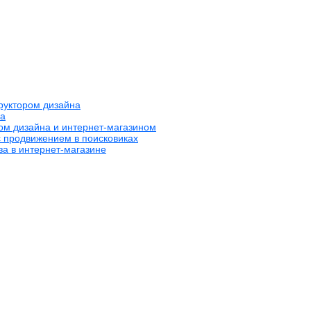
труктором дизайна
на
ром дизайна и интернет-магазином
с продвижением в поисковиках
за в интернет-магазине