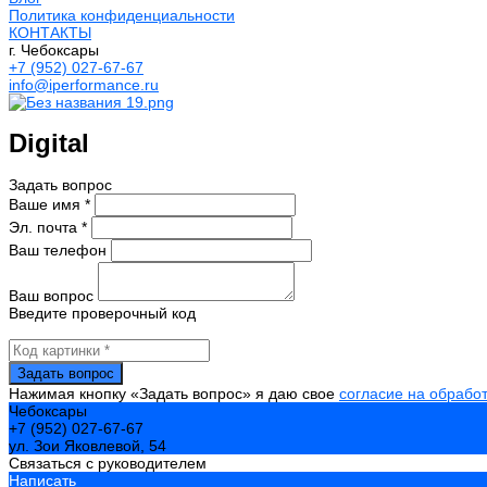
Политика конфиденциальности
КОНТАКТЫ
г. Чебоксары
+7 (952) 027-67-67
info@iperformance.ru
Digital
Задать вопрос
Ваше имя *
Эл. почта *
Ваш телефон
Ваш вопрос
Введите проверочный код
Нажимая кнопку «Задать вопрос» я даю свое
согласие на обрабо
Чебоксары
+7 (952) 027-67-67
ул. Зои Яковлевой, 54
Связаться с руководителем
Написать