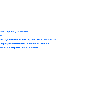
труктором дизайна
на
ром дизайна и интернет-магазином
с продвижением в поисковиках
за в интернет-магазине