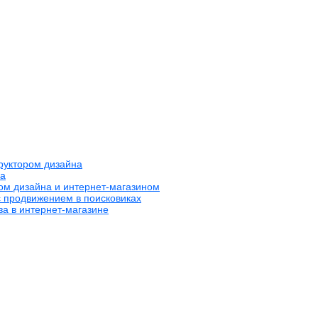
труктором дизайна
на
ром дизайна и интернет-магазином
с продвижением в поисковиках
за в интернет-магазине