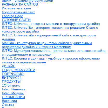
SERM - управление репутацией
РАЗРАБОТКА САЙТОВ
Интернет-магазин
Корпоративный сайт
Landing Page
ГОТОВЫЕ САЙТЫ
INTEC: Universe - интернет-магазин с конструктором дизайна
INTEC: Universe.lite - интернет-магазин на редакции Старт с
конструктором дизайна
INTEC: Universe.site - корпоративный сайт с конструктором
дизайна
MaTilda - конструктор лендинговых сайтов с уникальным
редактором дизайна и интернет-магазином
INTEC: Мультирегиональность - региональная сеть вашего сайта
с продвижением в поисковиках
INTEC: Корзина в один шаг - удобное и простое оформление
заказа в интернет-магазине
ДИЗАЙН
ПОДДЕРЖКА САЙТА
ПОРТФОЛИО
БИТРИКС24
ПРОДУКТЫ
1С-Битрикс
Intec. Решения
Intec. Модули
О КОМПАНИИ
Вакансии
Отзывы