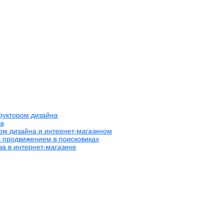
труктором дизайна
на
ром дизайна и интернет-магазином
с продвижением в поисковиках
за в интернет-магазине