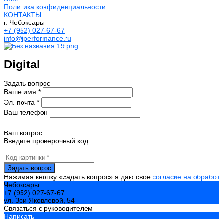
Политика конфиденциальности
КОНТАКТЫ
г. Чебоксары
+7 (952) 027-67-67
info@iperformance.ru
Digital
Задать вопрос
Ваше имя *
Эл. почта *
Ваш телефон
Ваш вопрос
Введите проверочный код
Нажимая кнопку «Задать вопрос» я даю свое
согласие на обрабо
Чебоксары
+7 (952) 027-67-67
ул. Зои Яковлевой, 54
Связаться с руководителем
Написать