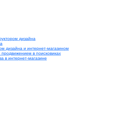
труктором дизайна
на
ром дизайна и интернет-магазином
с продвижением в поисковиках
за в интернет-магазине