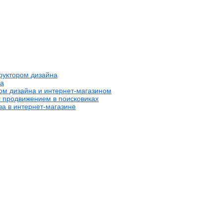
труктором дизайна
на
ром дизайна и интернет-магазином
с продвижением в поисковиках
за в интернет-магазине