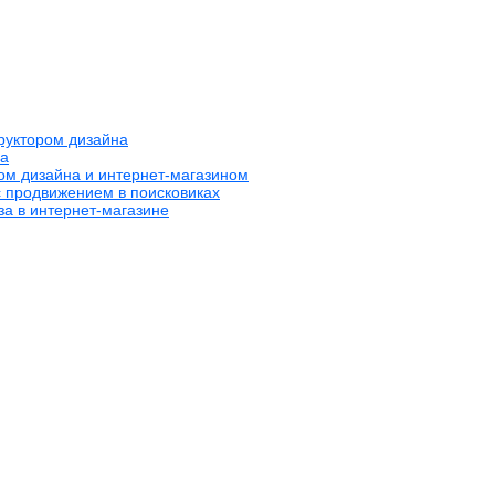
труктором дизайна
на
ром дизайна и интернет-магазином
с продвижением в поисковиках
за в интернет-магазине