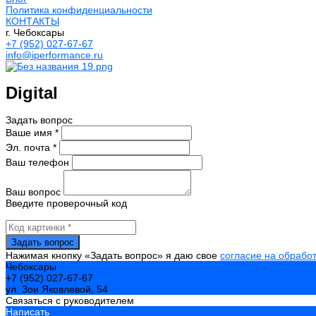
Политика конфиденциальности
КОНТАКТЫ
г. Чебоксары
+7 (952) 027-67-67
info@iperformance.ru
Digital
Задать вопрос
Ваше имя *
Эл. почта *
Ваш телефон
Ваш вопрос
Введите проверочный код
Нажимая кнопку «Задать вопрос» я даю свое
согласие на обрабо
Чебоксары
+7 (952) 027-67-67
ул. Зои Яковлевой, 54
Связаться с руководителем
Написать