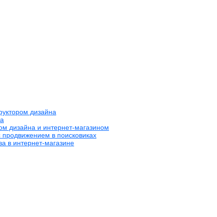
труктором дизайна
на
ром дизайна и интернет-магазином
с продвижением в поисковиках
за в интернет-магазине