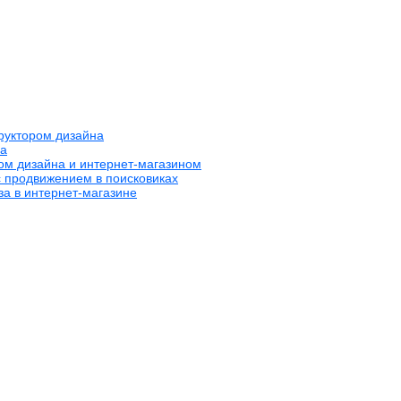
труктором дизайна
на
ром дизайна и интернет-магазином
с продвижением в поисковиках
за в интернет-магазине