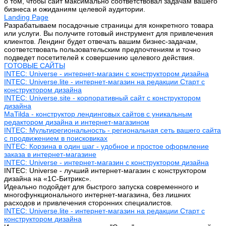
о том, чтобы сайт максимально соответствовал задачам вашего
бизнеса и ожиданиям целевой аудитории.
Landing Page
Разрабатываем посадочные страницы для конкретного товара
или услуги. Вы получите готовый инструмент для привлечения
клиентов. Лендинг будет отвечать вашим бизнес-задачам,
соответствовать пользовательским предпочтениям и точно
подведет посетителей к совершению целевого действия.
ГОТОВЫЕ САЙТЫ
INTEC: Universe - интернет-магазин с конструктором дизайна
INTEC: Universe.lite - интернет-магазин на редакции Старт с
конструктором дизайна
INTEC: Universe.site - корпоративный сайт с конструктором
дизайна
MaTilda - конструктор лендинговых сайтов с уникальным
редактором дизайна и интернет-магазином
INTEC: Мультирегиональность - региональная сеть вашего сайта
с продвижением в поисковиках
INTEC: Корзина в один шаг - удобное и простое оформление
заказа в интернет-магазине
INTEC: Universe - интернет-магазин с конструктором дизайна
INTEC: Universe - лучший интернет-магазин с конструктором
дизайна на «1C-Битрикс».
Идеально подойдет для быстрого запуска современного и
многофункционального интернет-магазина, без лишних
расходов и привлечения сторонних специалистов.
INTEC: Universe.lite - интернет-магазин на редакции Старт с
конструктором дизайна