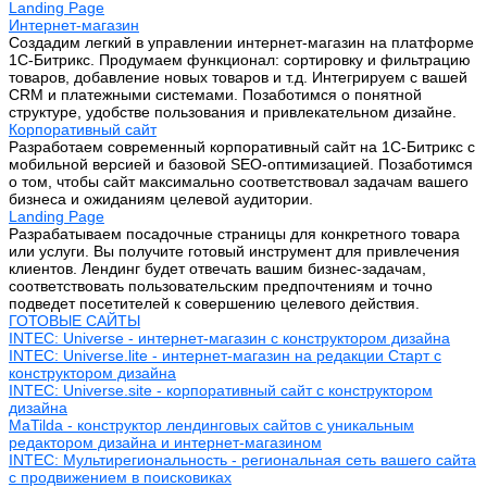
Landing Page
Интернет-магазин
Создадим легкий в управлении интернет-магазин на платформе
1С-Битрикс. Продумаем функционал: сортировку и фильтрацию
товаров, добавление новых товаров и т.д. Интегрируем с вашей
CRM и платежными системами. Позаботимся о понятной
структуре, удобстве пользования и привлекательном дизайне.
Корпоративный сайт
Разработаем современный корпоративный сайт на 1С-Битрикс с
мобильной версией и базовой SEO-оптимизацией. Позаботимся
о том, чтобы сайт максимально соответствовал задачам вашего
бизнеса и ожиданиям целевой аудитории.
Landing Page
Разрабатываем посадочные страницы для конкретного товара
или услуги. Вы получите готовый инструмент для привлечения
клиентов. Лендинг будет отвечать вашим бизнес-задачам,
соответствовать пользовательским предпочтениям и точно
подведет посетителей к совершению целевого действия.
ГОТОВЫЕ САЙТЫ
INTEC: Universe - интернет-магазин с конструктором дизайна
INTEC: Universe.lite - интернет-магазин на редакции Старт с
конструктором дизайна
INTEC: Universe.site - корпоративный сайт с конструктором
дизайна
MaTilda - конструктор лендинговых сайтов с уникальным
редактором дизайна и интернет-магазином
INTEC: Мультирегиональность - региональная сеть вашего сайта
с продвижением в поисковиках