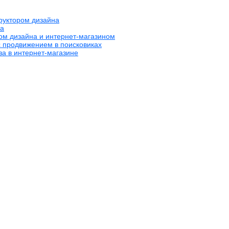
труктором дизайна
на
ром дизайна и интернет-магазином
с продвижением в поисковиках
за в интернет-магазине