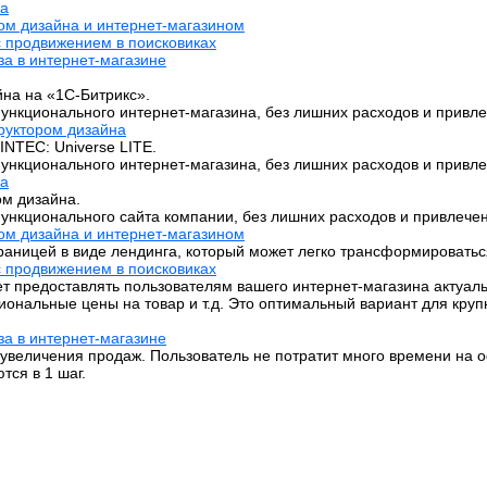
на
ром дизайна и интернет-магазином
с продвижением в поисковиках
за в интернет-магазине
йна на «1C-Битрикс».
ункционального интернет-магазина, без лишних расходов и привле
труктором дизайна
INTEC: Universe LITE.
ункционального интернет-магазина, без лишних расходов и привле
на
ом дизайна.
ункционального сайта компании, без лишних расходов и привлечен
ром дизайна и интернет-магазином
страницей в виде лендинга, который может легко трансформироват
с продвижением в поисковиках
т предоставлять пользователям вашего интернет-магазина актуал
егиональные цены на товар и т.д. Это оптимальный вариант для кр
за в интернет-магазине
 увеличения продаж. Пользователь не потратит много времени на о
тся в 1 шаг.