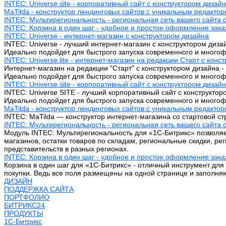
INTEC: Universe.site - корпоративный сайт с конструктором дизай
MaTilda - конструктор лендинговых сайтов с уникальным редакто
INTEC: Мультирегиональность - региональная сеть вашего сайта 
INTEC: Корзина в один шаг - удобное и простое оформление зака
INTEC: Universe - интернет-магазин с конструктором дизайна
INTEC: Universe - лучший интернет-магазин с конструктором диза
Идеально подойдет для быстрого запуска современного и многоф
INTEC: Universe.lite - интернет-магазин на редакции Старт с конс
Интернет-магазин на редакции "Старт" с конструктором дизайна - 
Идеально подойдет для быстрого запуска современного и многоф
INTEC: Universe.site - корпоративный сайт с конструктором дизай
INTEC: Universe SITE - лучший корпоративный сайт с конструктор
Идеально подойдет для быстрого запуска современного и многоф
MaTilda - конструктор лендинговых сайтов с уникальным редакто
INTEC: MaTilda — конструктор интернет-магазина со стартовой 
INTEC: Мультирегиональность - региональная сеть вашего сайта 
Модуль INTEC: Мультирегиональность для «1С-Битрикс» позволяе
магазинов, остатки товаров по складам, региональные скидки, р
представительств в разных регионах.
INTEC: Корзина в один шаг - удобное и простое оформление зака
Корзина в один шаг для «1С-Битрикс» - отличный инструмент для
покупки. Ведь все поля размещены на одной странице и заполняю
ДИЗАЙН
ПОДДЕРЖКА САЙТА
ПОРТФОЛИО
БИТРИКС24
ПРОДУКТЫ
1С-Битрикс