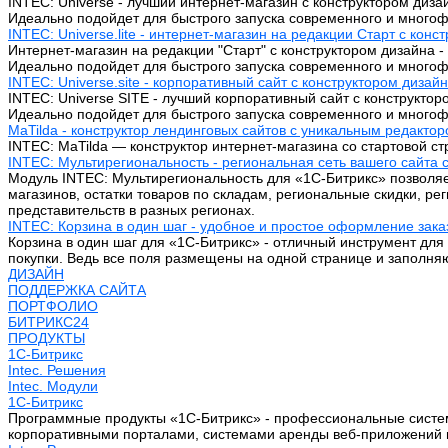
INTEC: Universe - лучший интернет-магазин с конструктором диза
Идеально подойдет для быстрого запуска современного и многоф
INTEC: Universe.lite - интернет-магазин на редакции Старт с конс
Интернет-магазин на редакции "Старт" с конструктором дизайна - 
Идеально подойдет для быстрого запуска современного и многоф
INTEC: Universe.site - корпоративный сайт с конструктором дизай
INTEC: Universe SITE - лучший корпоративный сайт с конструктор
Идеально подойдет для быстрого запуска современного и многоф
MaTilda - конструктор лендинговых сайтов с уникальным редакто
INTEC: MaTilda — конструктор интернет-магазина со стартовой 
INTEC: Мультирегиональность - региональная сеть вашего сайта 
Модуль INTEC: Мультирегиональность для «1С-Битрикс» позволяе
магазинов, остатки товаров по складам, региональные скидки, р
представительств в разных регионах.
INTEC: Корзина в один шаг - удобное и простое оформление зака
Корзина в один шаг для «1С-Битрикс» - отличный инструмент для
покупки. Ведь все поля размещены на одной странице и заполняю
ДИЗАЙН
ПОДДЕРЖКА САЙТА
ПОРТФОЛИО
БИТРИКС24
ПРОДУКТЫ
1С-Битрикс
Intec. Решения
Intec. Модули
1С-Битрикс
Программные продукты «1С-Битрикс» - профессиональные систем
корпоративными порталами, системами аренды веб-приложений 