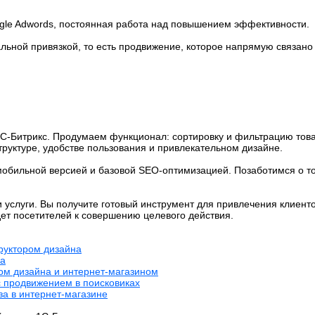
gle Adwords, постоянная работа над повышением эффективности.
альной привязкой, то есть продвижение, которое напрямую связано
С-Битрикс. Продумаем функционал: сортировку и фильтрацию товар
уктуре, удобстве пользования и привлекательном дизайне.
обильной версией и базовой SEO-оптимизацией. Позаботимся о то
услуги. Вы получите готовый инструмент для привлечения клиенто
дет посетителей к совершению целевого действия.
труктором дизайна
на
ром дизайна и интернет-магазином
с продвижением в поисковиках
за в интернет-магазине