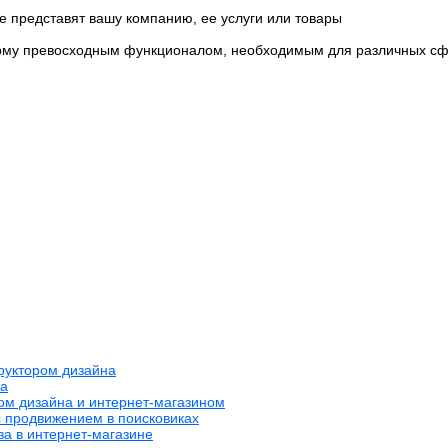
е представят вашу компанию, ее услуги или товары
рму превосходным функционалом, необходимым для различных сф
труктором дизайна
на
ром дизайна и интернет-магазином
с продвижением в поисковиках
за в интернет-магазине