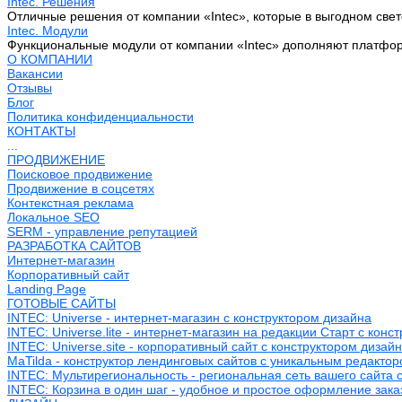
Intec. Решения
Отличные решения от компании «Intec», которые в выгодном свет
Intec. Модули
Функциональные модули от компании «Intec» дополняют платфо
О КОМПАНИИ
Вакансии
Отзывы
Блог
Политика конфиденциальности
КОНТАКТЫ
...
ПРОДВИЖЕНИЕ
Поисковое продвижение
Продвижение в соцсетях
Контекстная реклама
Локальное SEO
SERM - управление репутацией
РАЗРАБОТКА САЙТОВ
Интернет-магазин
Корпоративный сайт
Landing Page
ГОТОВЫЕ САЙТЫ
INTEC: Universe - интернет-магазин с конструктором дизайна
INTEC: Universe.lite - интернет-магазин на редакции Старт с конс
INTEC: Universe.site - корпоративный сайт с конструктором дизай
MaTilda - конструктор лендинговых сайтов с уникальным редакто
INTEC: Мультирегиональность - региональная сеть вашего сайта 
INTEC: Корзина в один шаг - удобное и простое оформление зака