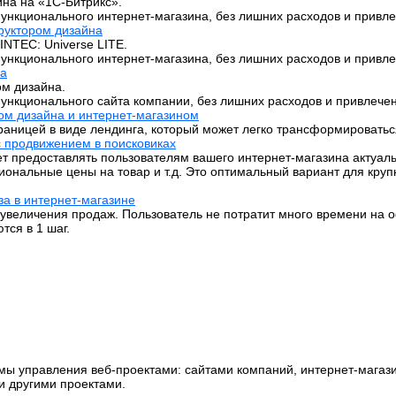
йна на «1C-Битрикс».
ункционального интернет-магазина, без лишних расходов и привле
труктором дизайна
INTEC: Universe LITE.
ункционального интернет-магазина, без лишних расходов и привле
на
ом дизайна.
ункционального сайта компании, без лишних расходов и привлечен
ром дизайна и интернет-магазином
страницей в виде лендинга, который может легко трансформироват
с продвижением в поисковиках
т предоставлять пользователям вашего интернет-магазина актуал
егиональные цены на товар и т.д. Это оптимальный вариант для кр
за в интернет-магазине
 увеличения продаж. Пользователь не потратит много времени на о
тся в 1 шаг.
ы управления веб-проектами: сайтами компаний, интернет-магаз
и другими проектами.