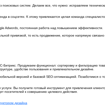
з поисковых систем. Делаем все, что нужно: исправляем техническ
нда в соцсетях. К этому привлекается целая команда специалисто
gle Adwords, постоянная работа над повышением эффективности.
альной привязкой, то есть продвижение, которое напрямую связано
С-Битрикс. Продумаем функционал: сортировку и фильтрацию товар
уктуре, удобстве пользования и привлекательном дизайне.
обильной версией и базовой SEO-оптимизацией. Позаботимся о то
услуги. Вы получите готовый инструмент для привлечения клиенто
дет посетителей к совершению целевого действия.
труктором дизайна