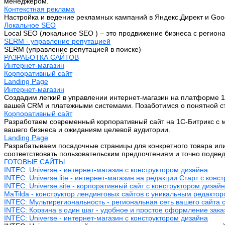
менеджером.
Контекстная реклама
Настройка и ведение рекламных кампаний в Яндекс.Директ и Goo
Локальное SEO
Local SEO (локальное SEO ) – это продвижение бизнеса с регион
SERM - управление репутацией
SERM (управление репутацией в поиске)
РАЗРАБОТКА САЙТОВ
Интернет-магазин
Корпоративный сайт
Landing Page
Интернет-магазин
Создадим легкий в управлении интернет-магазин на платформе 1
вашей CRM и платежными системами. Позаботимся о понятной стр
Корпоративный сайт
Разработаем современный корпоративный сайт на 1С-Битрикс с м
вашего бизнеса и ожиданиям целевой аудитории.
Landing Page
Разрабатываем посадочные страницы для конкретного товара или 
соответствовать пользовательским предпочтениям и точно подве
ГОТОВЫЕ САЙТЫ
INTEC: Universe - интернет-магазин с конструктором дизайна
INTEC: Universe.lite - интернет-магазин на редакции Старт с конс
INTEC: Universe.site - корпоративный сайт с конструктором дизай
MaTilda - конструктор лендинговых сайтов с уникальным редакто
INTEC: Мультирегиональность - региональная сеть вашего сайта 
INTEC: Корзина в один шаг - удобное и простое оформление зака
INTEC: Universe - интернет-магазин с конструктором дизайна