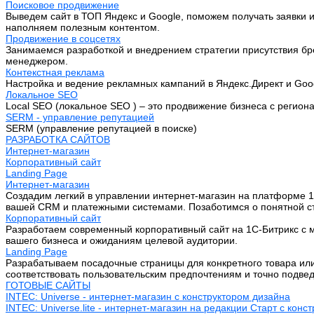
Поисковое продвижение
Выведем сайт в ТОП Яндекс и Google, поможем получать заявки и
наполняем полезным контентом.
Продвижение в соцсетях
Занимаемся разработкой и внедрением стратегии присутствия бре
менеджером.
Контекстная реклама
Настройка и ведение рекламных кампаний в Яндекс.Директ и Goo
Локальное SEO
Local SEO (локальное SEO ) – это продвижение бизнеса с регион
SERM - управление репутацией
SERM (управление репутацией в поиске)
РАЗРАБОТКА САЙТОВ
Интернет-магазин
Корпоративный сайт
Landing Page
Интернет-магазин
Создадим легкий в управлении интернет-магазин на платформе 1
вашей CRM и платежными системами. Позаботимся о понятной стр
Корпоративный сайт
Разработаем современный корпоративный сайт на 1С-Битрикс с м
вашего бизнеса и ожиданиям целевой аудитории.
Landing Page
Разрабатываем посадочные страницы для конкретного товара или 
соответствовать пользовательским предпочтениям и точно подве
ГОТОВЫЕ САЙТЫ
INTEC: Universe - интернет-магазин с конструктором дизайна
INTEC: Universe.lite - интернет-магазин на редакции Старт с конс